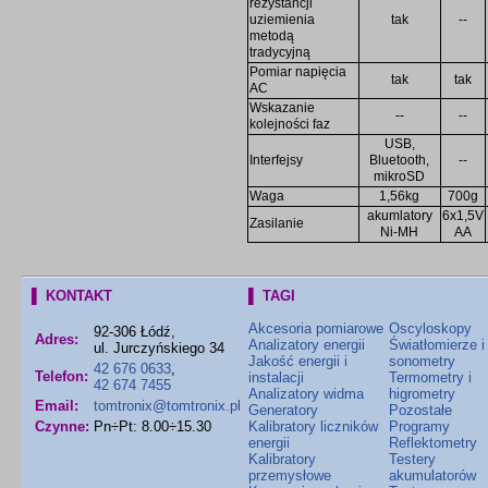
rezystancji
uziemienia
tak
--
metodą
tradycyjną
Pomiar napięcia
tak
tak
AC
Wskazanie
--
--
kolejności faz
USB,
Interfejsy
Bluetooth,
--
mikroSD
Waga
1,56kg
700g
akumlatory
6x1,5V
Zasilanie
Ni-MH
AA
▌ KONTAKT
▌ TAGI
Akcesoria pomiarowe
Oscyloskopy
92-306 Łódź,
Adres:
Analizatory energii
Światłomierze i
ul. Jurczyńskiego 34
Jakość energii i
sonometry
42 676 0633
,
Telefon:
instalacji
Termometry i
42 674 7455
Analizatory widma
higrometry
Email:
tomtronix@tomtronix.pl
Generatory
Pozostałe
Czynne:
Pn÷Pt: 8.00÷15.30
Kalibratory liczników
Programy
energii
Reflektometry
Kalibratory
Testery
przemysłowe
akumulatorów