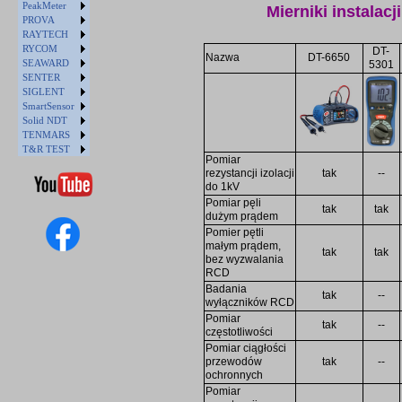
PeakMeter
Mierniki instalacji
PROVA
RAYTECH
RYCOM
DT-
Nazwa
DT-6650
SEAWARD
5301
SENTER
SIGLENT
SmartSensor
Solid NDT
TENMARS
T&R TEST
Pomiar
rezystancji izolacji
tak
--
do 1kV
Pomiar pęli
tak
tak
dużym prądem
Pomier pętli
małym prądem,
tak
tak
bez wyzwalania
RCD
Badania
tak
--
wyłączników RCD
Pomiar
tak
--
częstotliwości
Pomiar ciągłości
przewodów
tak
--
ochronnych
Pomiar