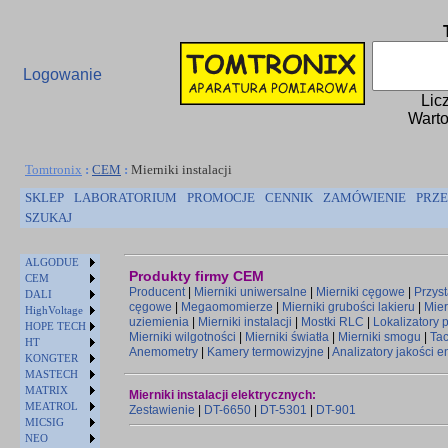
Logowanie
Lic
Warto
Tomtronix
:
CEM
:
Mierniki instalacji
SKLEP
LABORATORIUM
PROMOCJE
CENNIK
ZAMÓWIENIE
PRZE
SZUKAJ
ALGODUE
Produkty firmy CEM
CEM
Producent
|
Mierniki uniwersalne
|
Mierniki cęgowe
|
Przys
DALI
cęgowe
|
Megaomomierze
|
Mierniki grubości lakieru
|
Mier
HighVoltage
uziemienia
|
Mierniki instalacji
|
Mostki RLC
|
Lokalizatory
HOPE TECH
Mierniki wilgotności
|
Mierniki światła
|
Mierniki smogu
|
Ta
HT
Anemometry
|
Kamery termowizyjne
|
Analizatory jakości e
KONGTER
MASTECH
MATRIX
Mierniki instalacji elektrycznych:
MEATROL
Zestawienie
|
DT-6650
|
DT-5301
|
DT-901
MICSIG
NEO