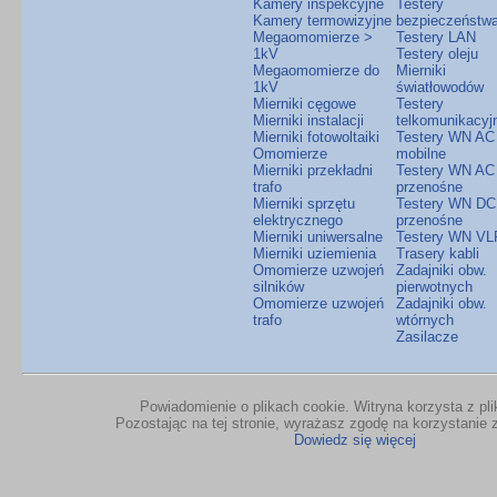
Kamery inspekcyjne
Testery
Kamery termowizyjne
bezpieczeństw
Megaomomierze >
Testery LAN
1kV
Testery oleju
Megaomomierze do
Mierniki
1kV
światłowodów
Mierniki cęgowe
Testery
Mierniki instalacji
telkomunikacyj
Mierniki fotowoltaiki
Testery WN AC
Omomierze
mobilne
Mierniki przekładni
Testery WN AC
trafo
przenośne
Mierniki sprzętu
Testery WN DC
elektrycznego
przenośne
Mierniki uniwersalne
Testery WN VL
Mierniki uziemienia
Trasery kabli
Omomierze uzwojeń
Zadajniki obw.
silników
pierwotnych
Omomierze uzwojeń
Zadajniki obw.
trafo
wtórnych
Zasilacze
Powiadomienie o plikach cookie. Witryna korzysta z pl
Pozostając na tej stronie, wyrażasz zgodę na korzystanie z
Dowiedz się więcej