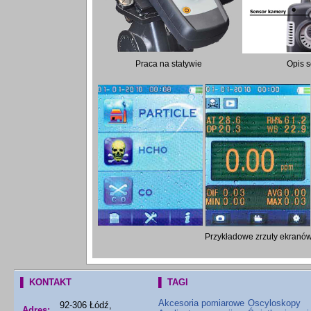
Praca na statywie
Opis s
Przykładowe zrzuty ekranó
▌ KONTAKT
▌ TAGI
Akcesoria pomiarowe
Oscyloskopy
92-306 Łódź,
Adres: