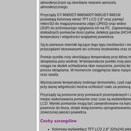
atmosferycznym są określane mianem aerozolu
atmosferycznego.
Przyrządy DT-9880/DT-9880M/DT-9881/DT-9881M
posiadają kolorowy ekran TFT LCD 2,8" oraz pamięć
mikroSD do magazynowania zdjęć (JPEG) oraz wideo
(3GP) do późniejszego oglądania ich na PC. Zapewniają 
dokładnych pomiarów ilości pyłów, detekcji gazów (HC
temperatury i wilgotności względnej powietrza.
Są to pierwsze mierniki łączące tego typu możliwości i 
przyrządami stosowanymi do ochrony środowiska oraz os
Pomiar punktu rosy określający temperaturę przy której 
skraplania pary wodnej. W temperaturze punktu rosy pa
osiąga na skutek schładzania stan nasycenia, poniżej te
proces skraplania. W momencie osiągnięcia stanu nasyc
oraz opady.
Wyznaczenie temperatury mokrego termometru, czyli najni
przy danej wilgotności można ochłodzić ciało za pomocą
Przyrządy są pomocne przy pomiarach przemysłowych i a
miejsc wykonywania pomiarów oraz czas są wyświetlane
LCD. Wyniki pomiarów mogą być zarejestrowane na karc
powrocie do biura, dzięki dołączonemu oprogramowaniu
zmierzonej jakości powietrza.
Cechy szczególne
Kolorowy wyświetlacz TFT LCD 2,8" 320x240 piks