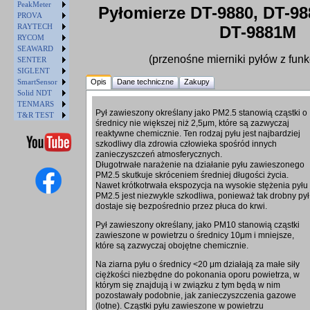
PeakMeter
Pyłomierze DT-9880, DT-98
PROVA
RAYTECH
DT-9881M
RYCOM
SEAWARD
(przenośne mierniki pyłów z fun
SENTER
SIGLENT
SmartSensor
Opis
Dane techniczne
Zakupy
Solid NDT
TENMARS
Pył zawieszony określany jako PM2.5 stanowią cząstki o
T&R TEST
średnicy nie większej niż 2,5μm, które są zazwyczaj
reaktywne chemicznie. Ten rodzaj pyłu jest najbardziej
szkodliwy dla zdrowia człowieka spośród innych
zanieczyszczeń atmosferycznych.
Długotrwałe narażenie na działanie pyłu zawieszonego
PM2.5 skutkuje skróceniem średniej długości życia.
Nawet krótkotrwała ekspozycja na wysokie stężenia pyłu
PM2.5 jest niezwykle szkodliwa, ponieważ tak drobny pył
dostaje się bezpośrednio przez płuca do krwi.
Pył zawieszony określany, jako PM10 stanowią cząstki
zawieszone w powietrzu o średnicy 10μm i mniejsze,
które są zazwyczaj obojętne chemicznie.
Na ziarna pyłu o średnicy <20 μm działają za małe siły
ciężkości niezbędne do pokonania oporu powietrza, w
którym się znajdują i w związku z tym będą w nim
pozostawały podobnie, jak zanieczyszczenia gazowe
(lotne). Cząstki pyłu zawieszone w powietrzu