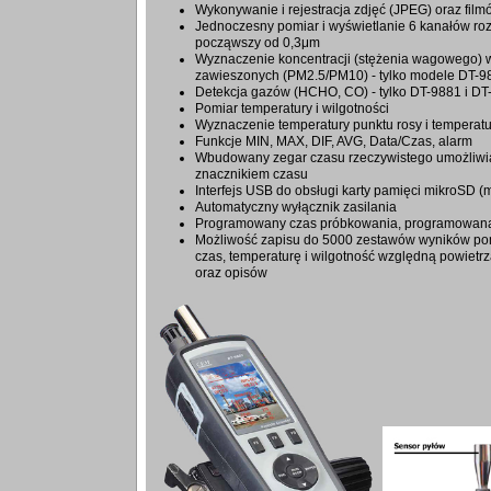
Wykonywanie i rejestracja zdjęć (JPEG) oraz fil
Jednoczesny pomiar i wyświetlanie 6 kanałów ro
począwszy od 0,3μm
Wyznaczenie koncentracji (stężenia wagowego) 
zawieszonych (PM2.5/PM10) - tylko modele DT-
Detekcja gazów (HCHO, CO) - tylko DT-9881 i D
Pomiar temperatury i wilgotności
Wyznaczenie temperatury punktu rosy i temperat
Funkcje MIN, MAX, DIF, AVG, Data/Czas, alarm
Wbudowany zegar czasu rzeczywistego umożliwia
znacznikiem czasu
Interfejs USB do obsługi karty pamięci mikroSD 
Automatyczny wyłącznik zasilania
Programowany czas próbkowania, programowana
Możliwość zapisu do 5000 zestawów wyników pom
czas, temperaturę i wilgotność względną powietrza
oraz opisów