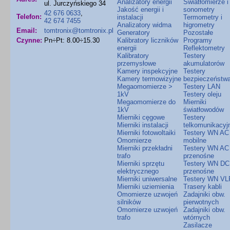
Analizatory energii
Światłomierze i
ul. Jurczyńskiego 34
Jakość energii i
sonometry
42 676 0633
,
Telefon:
instalacji
Termometry i
42 674 7455
Analizatory widma
higrometry
Email:
tomtronix@tomtronix.pl
Generatory
Pozostałe
Czynne:
Pn÷Pt: 8.00÷15.30
Kalibratory liczników
Programy
energii
Reflektometry
Kalibratory
Testery
przemysłowe
akumulatorów
Kamery inspekcyjne
Testery
Kamery termowizyjne
bezpieczeństw
Megaomomierze >
Testery LAN
1kV
Testery oleju
Megaomomierze do
Mierniki
1kV
światłowodów
Mierniki cęgowe
Testery
Mierniki instalacji
telkomunikacyj
Mierniki fotowoltaiki
Testery WN AC
Omomierze
mobilne
Mierniki przekładni
Testery WN AC
trafo
przenośne
Mierniki sprzętu
Testery WN DC
elektrycznego
przenośne
Mierniki uniwersalne
Testery WN VL
Mierniki uziemienia
Trasery kabli
Omomierze uzwojeń
Zadajniki obw.
silników
pierwotnych
Omomierze uzwojeń
Zadajniki obw.
trafo
wtórnych
Zasilacze