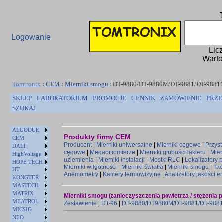
Logowanie
Lic
Warto
Tomtronix
:
CEM
:
Mierniki smogu
:
DT-9880/DT-9880M/DT-9881/DT-988
SKLEP
LABORATORIUM
PROMOCJE
CENNIK
ZAMÓWIENIE
PRZE
SZUKAJ
ALGODUE
Produkty firmy CEM
CEM
Producent
|
Mierniki uniwersalne
|
Mierniki cęgowe
|
Przys
DALI
cęgowe
|
Megaomomierze
|
Mierniki grubości lakieru
|
Mier
HighVoltage
uziemienia
|
Mierniki instalacji
|
Mostki RLC
|
Lokalizatory
HOPE TECH
Mierniki wilgotności
|
Mierniki światła
|
Mierniki smogu
|
Ta
HT
Anemometry
|
Kamery termowizyjne
|
Analizatory jakości e
KONGTER
MASTECH
MATRIX
Mierniki smogu (zanieczyszczenia powietrza / stężenia p
MEATROL
Zestawienie
|
DT-96
|
DT-9880/DT9880M/DT-9881/DT-988
MICSIG
NEO