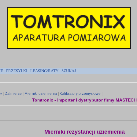
IE
PRZESYŁKI
LEASING/RATY
SZUKAJ
w
|
Dalmierze
|
Mierniki uziemienia
|
Kalibratory przemysłowe
|
Tomtronix - importer i dystrybutor firmy MASTECH
Mierniki rezystancji uziemienia