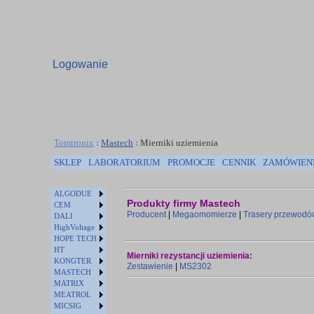
Logowanie
Tomtronix
:
Mastech
:
Mierniki uziemienia
SKLEP
LABORATORIUM
PROMOCJE
CENNIK
ZAMÓWIEN
ALGODUE
Produkty firmy Mastech
CEM
Producent
|
Megaomomierze
|
Trasery przewodó
DALI
HighVoltage
HOPE TECH
HT
Mierniki rezystancji uziemienia:
KONGTER
Zestawienie
|
MS2302
MASTECH
MATRIX
MEATROL
MICSIG