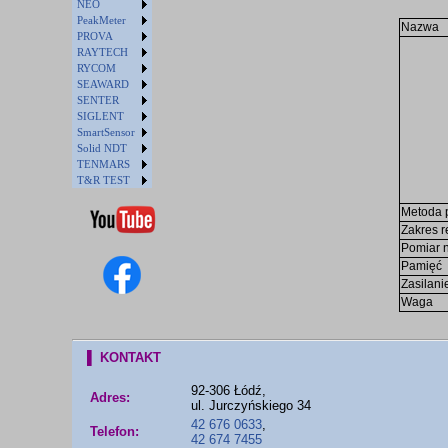
NEO
PeakMeter
Nazwa
PROVA
RAYTECH
RYCOM
SEAWARD
SENTER
SIGLENT
SmartSensor
Solid NDT
TENMARS
T&R TEST
Metoda 
Zakres r
Pomiar n
Pamięć
Zasilani
Waga
▌ KONTAKT
92-306 Łódź,
Adres:
ul. Jurczyńskiego 34
42 676 0633
,
Telefon:
42 674 7455