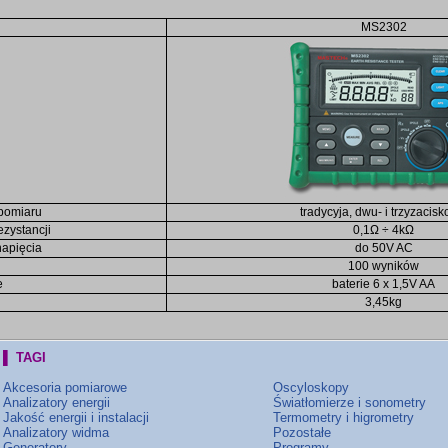
MS2302
pomiaru
tradycyja, dwu- i trzyzacis
ezystancji
0,1Ω ÷ 4kΩ
apięcia
do 50V AC
100 wyników
e
baterie 6 x 1,5V AA
3,45kg
▌ TAGI
Akcesoria pomiarowe
Oscyloskopy
Analizatory energii
Światłomierze i sonometry
Jakość energii i instalacji
Termometry i higrometry
Analizatory widma
Pozostałe
Generatory
Programy