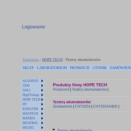
Logowanie
Tomtronix
:
HOPE TECH
:
Testery akumulatorów
SKLEP
LABORATORIUM
PROMOCJE
CENNIK
ZAMÓWIEN
ALGODUE
Produkty firmy HOPE TECH
CEM
Producent
|
Testery akumulatorów
|
DALI
HighVoltage
HOPE TECH
Testery akumulatorów:
HT
Zestawienie
|
CHT3554
|
CHT3554A/B/D
|
KONGTER
MASTECH
MATRIX
MEATROL
MICSIG
Testery akumulatorów