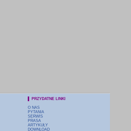
▌ PRZYDATNE LINKI
O NAS
PYTANIA
SERWIS
PRASA
ARTYKUŁY
DOWNLOAD