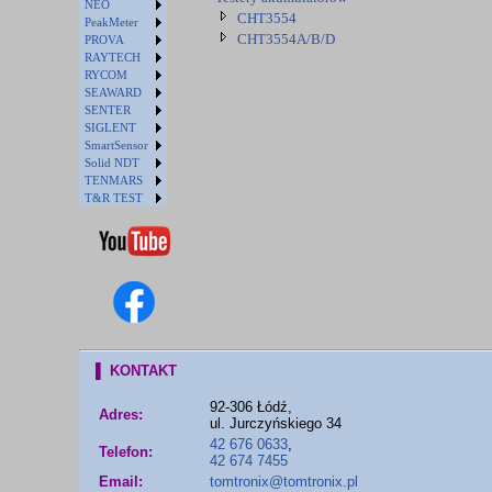
NEO
CHT3554
PeakMeter
CHT3554A/B/D
PROVA
RAYTECH
RYCOM
SEAWARD
SENTER
SIGLENT
SmartSensor
Solid NDT
TENMARS
T&R TEST
▌ KONTAKT
92-306 Łódź,
Adres:
ul. Jurczyńskiego 34
42 676 0633
,
Telefon:
42 674 7455
Email:
tomtronix@tomtronix.pl