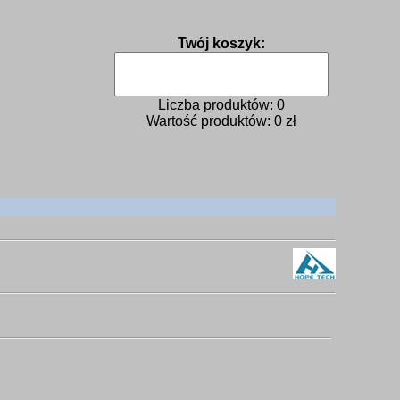
Twój koszyk:
Liczba produktów:
0
Wartość produktów:
0
zł