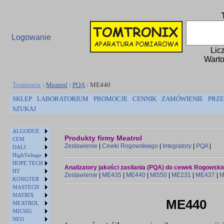
Logowanie
Lic
Warto
Tomtronix
:
Meatrol
:
PQA
:
ME440
SKLEP
LABORATORIUM
PROMOCJE
CENNIK
ZAMÓWIENIE
PRZE
SZUKAJ
ALGODUE
Produkty firmy Meatrol
CEM
Zestawienie
|
Cewki Rogowskiego
|
Integratory
|
PQA
|
DALI
HighVoltage
HOPE TECH
Analizatory jakości zasilania (PQA) do cewek Rogowski
HT
Zestawienie
|
ME435
|
ME440
|
Mi550
|
ME231
|
ME437
|
M
KONGTER
MASTECH
MATRIX
ME440
MEATROL
MICSIG
NEO