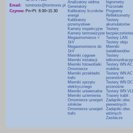
Analizatory widma
higrometry
Email:
tomtronix@tomtronix.pl
Generatory
Pozostałe
Czynne:
Pn÷Pt: 8.00÷15.30
Kalibratory liczników
Programy
energii
Reflektometry
Kalibratory
Testery
przemysłowe
akumulatorów
Kamery inspekcyjne
Testery
Kamery termowizyjne
bezpieczeństw
Megaomomierze >
Testery LAN
1kV
Testery oleju
Megaomomierze do
Mierniki
1kV
światłowodów
Mierniki cęgowe
Testery
Mierniki instalacji
telkomunikacyj
Mierniki fotowoltaiki
Testery WN AC
Omomierze
mobilne
Mierniki przekładni
Testery WN AC
trafo
przenośne
Mierniki sprzętu
Testery WN DC
elektrycznego
przenośne
Mierniki uniwersalne
Testery WN VL
Mierniki uziemienia
Trasery kabli
Omomierze uzwojeń
Zadajniki obw.
silników
pierwotnych
Omomierze uzwojeń
Zadajniki obw.
trafo
wtórnych
Zasilacze