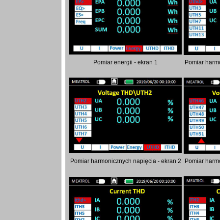
Pomiar energii - ekran 1
Pomiar harmo
Pomiar harmonicznych napięcia - ekran 2
Pomiar harmo