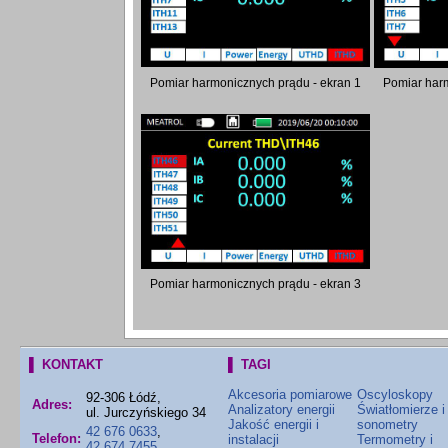
Pomiar harmonicznych prądu - ekran 1
Pomiar harm
Pomiar harmonicznych prądu - ekran 3
▌ KONTAKT
▌ TAGI
Akcesoria pomiarowe
Oscyloskopy
92-306 Łódź,
Adres:
Analizatory energii
Światłomierze i
ul. Jurczyńskiego 34
Jakość energii i
sonometry
42 676 0633
,
Telefon:
instalacji
Termometry i
42 674 7455