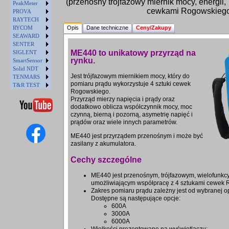
(przenośny trójfazowy miernik mocy, energii
PeakMeter
cewkami Rogowskieg
PROVA
RAYTECH
RYCOM
Opis
Dane techniczne
Ceny/Zakupy
SEAWARD
SENTER
ME440 to unikatowy przyrząd na
SIGLENT
rynku.
SmartSensor
Solid NDT
Jest trójfazowym miernikiem mocy, który do
TENMARS
pomiaru prądu wykorzystuje 4 sztuki cewek
T&R TEST
Rogowskiego.
Przyrząd mierzy napięcia i prądy oraz
dodatkowo oblicza współczynnik mocy, moc
czynną, bierną i pozorną, asymetrię napięć i
prądów oraz wiele innych parametrów.
ME440 jest przyrządem przenośnym i może być
zasilany z akumulatora.
Cechy szczególne
ME440 jest przenośnym, trójfazowym, wielofunkc
umożliwiającym współpracę z 4 sztukami cewek
Zakres pomiaru prądu zależny jest od wybranej 
Dostępne są następujące opcje:
600A
3000A
6000A