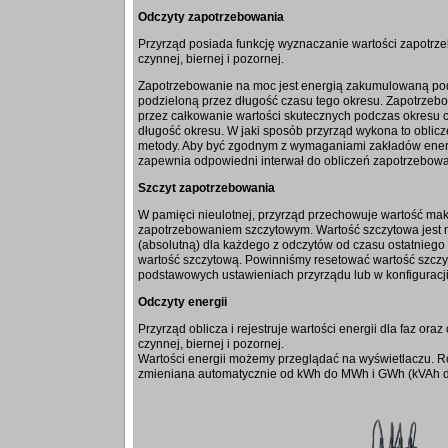
Odczyty zapotrzebowania
Przyrząd posiada funkcję wyznaczanie wartości zapotrz
czynnej, biernej i pozornej.
Zapotrzebowanie na moc jest energią zakumulowaną po
podzieloną przez długość czasu tego okresu. Zapotrzebo
przez całkowanie wartości skutecznych podczas okresu c
długość okresu. W jaki sposób przyrząd wykona to oblic
metody. Aby być zgodnym z wymaganiami zakładów ener
zapewnia odpowiedni interwał do obliczeń zapotrzebowa
Szczyt zapotrzebowania
W pamięci nieulotnej, przyrząd przechowuje wartość m
zapotrzebowaniem szczytowym. Wartość szczytowa jest 
(absolutną) dla każdego z odczytów od czasu ostatnieg
wartość szczytową. Powinniśmy resetować wartość szcz
podstawowych ustawieniach przyrządu lub w konfiguracj
Odczyty energii
Przyrząd oblicza i rejestruje wartości energii dla faz oraz 
czynnej, biernej i pozornej.
Wartości energii możemy przeglądać na wyświetlaczu. Ro
zmieniana automatycznie od kWh do MWh i GWh (kVAh 