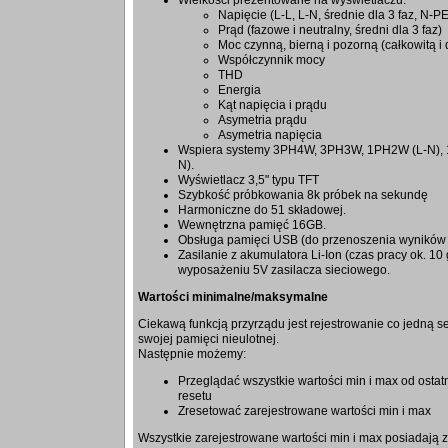
Wielkości prezentowane na wyświetlaczu:
Napięcie (L-L, L-N, średnie dla 3 faz, N-P
Prąd (fazowe i neutralny, średni dla 3 faz)
Moc czynną, bierną i pozorną (całkowitą i 
Współczynnik mocy
THD
Energia
Kąt napięcia i prądu
Asymetria prądu
Asymetria napięcia
Wspiera systemy 3PH4W, 3PH3W, 1PH2W (L-N), 
N).
Wyświetlacz 3,5" typu TFT
Szybkość próbkowania 8k próbek na sekundę
Harmoniczne do 51 składowej.
Wewnętrzna pamięć 16GB.
Obsługa pamięci USB (do przenoszenia wyników r
Zasilanie z akumulatora Li-Ion (czas pracy ok. 10
wyposażeniu 5V zasilacza sieciowego.
Wartości minimalne/maksymalne
Ciekawą funkcją przyrządu jest rejestrowanie co jedną 
swojej pamięci nieulotnej.
Następnie możemy:
Przeglądać wszystkie wartości min i max od ostatn
resetu
Zresetować zarejestrowane wartości min i max
Wszystkie zarejestrowane wartości min i max posiadają 