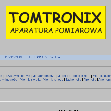
IE
PRZESYŁKI
LEASING/RATY
SZUKAJ
we
|
Przystawki cęgowe
|
Megaomomierze
|
Mierniki grubości lakieru
|
Mierniki uzie
ki wilgotności
|
Mierniki światła
|
Mierniki smogu
|
Tachometry
|
Pirometry
|
Anemome