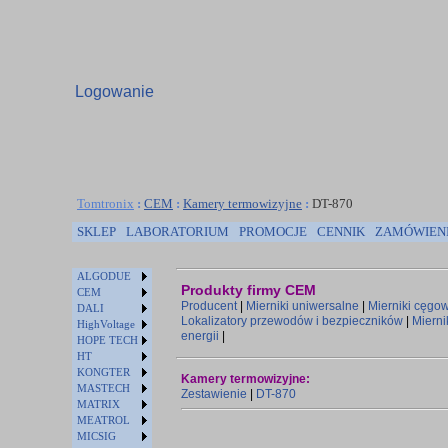
Logowanie
Tomtronix
:
CEM
:
Kamery termowizyjne
:
DT-870
SKLEP
LABORATORIUM
PROMOCJE
CENNIK
ZAMÓWIEN
ALGODUE
Produkty firmy CEM
CEM
Producent
|
Mierniki uniwersalne
|
Mierniki cęgo
DALI
Lokalizatory przewodów i bezpieczników
|
Mierni
HighVoltage
energii
|
HOPE TECH
HT
KONGTER
Kamery termowizyjne:
MASTECH
Zestawienie
|
DT-870
MATRIX
MEATROL
MICSIG