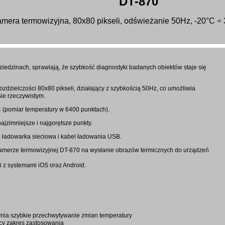
DT-870
amera termowizyjna, 80x80 pikseli, odświeżanie 50Hz, -20°C ÷ 
ziedzinach, sprawiają, że szybkość diagnostyki badanych obiektów staje się
zdzielczości 80x80 pikseli, działający z szybkością 50Hz, co umożliwia
ie rzeczywistym.
 (pomiar temperatury w 6400 punktach).
jzimniejsze i najgorętsze punkty.
 ładowarka sieciowa i kabel ładowania USB.
merze termowizyjnej DT-870 na wysłanie obrazów termicznych do urządzeń
 z systemami iOS oraz Android.
nia szybkie przechwytywanie zmian temperatury
cy zakres zastosowania