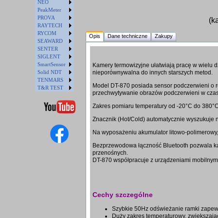
NEO
PeakMeter
PROVA
(k
RAYTECH
RYCOM
Opis
Dane techniczne
Zakupy
SEAWARD
SENTER
SIGLENT
SmartSensor
Kamery termowizyjne ułatwiają pracę w wielu d
Solid NDT
nieporównywalna do innych starszych metod.
TENMARS
Model DT-870 posiada sensor podczerwieni o ro
T&R TEST
przechwytywanie obrazów podczerwieni w czas
Zakres pomiaru temperatury od -20°C do 380°C
Znacznik (Hot/Cold) automatycznie wyszukuje na
Na wyposażeniu akumulator litowo-polimerowy,
Bezprzewodowa łączność Bluetooth pozwala ka
przenośnych.
DT-870 współpracuje z urządzeniami mobilnymi
Cechy szczególne
Szybkie 50Hz odświeżanie ramki zapew
Duży zakres temperaturowy, zwiększają