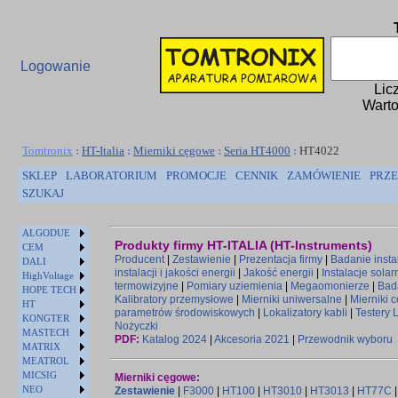
Logowanie
Lic
Warto
Tomtronix
:
HT-Italia
:
Mierniki cęgowe
:
Seria HT4000
:
HT4022
SKLEP
LABORATORIUM
PROMOCJE
CENNIK
ZAMÓWIENIE
PRZE
SZUKAJ
ALGODUE
Produkty firmy HT-ITALIA (HT-Instruments)
CEM
Producent
|
Zestawienie
|
Prezentacja firmy
|
Badanie instal
DALI
instalacji i jakości energii
|
Jakość energii
|
Instalacje solar
HighVoltage
termowizyjne
|
Pomiary uziemienia
|
Megaomonierze
|
Bad
HOPE TECH
Kalibratory przemysłowe
|
Mierniki uniwersalne
|
Mierniki 
HT
parametrów środowiskowych
|
Lokalizatory kabli
|
Testery 
KONGTER
Nożyczki
MASTECH
PDF:
Katalog 2024
|
Akcesoria 2021
|
Przewodnik wyboru
MATRIX
MEATROL
MICSIG
Mierniki cęgowe:
NEO
Zestawienie
|
F3000
|
HT100
|
HT3010
|
HT3013
|
HT77C