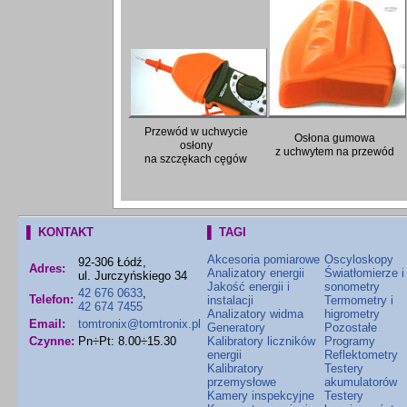
Przewód w uchwycie
Osłona gumowa
osłony
z uchwytem na przewód
na szczękach cęgów
▌ KONTAKT
▌ TAGI
Akcesoria pomiarowe
Oscyloskopy
92-306 Łódź,
Adres:
Analizatory energii
Światłomierze i
ul. Jurczyńskiego 34
Jakość energii i
sonometry
42 676 0633
,
Telefon:
instalacji
Termometry i
42 674 7455
Analizatory widma
higrometry
Email:
tomtronix@tomtronix.pl
Generatory
Pozostałe
Czynne:
Pn÷Pt: 8.00÷15.30
Kalibratory liczników
Programy
energii
Reflektometry
Kalibratory
Testery
przemysłowe
akumulatorów
Kamery inspekcyjne
Testery