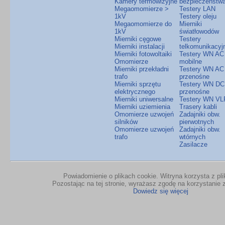
Kamery termowizyjne
bezpieczeństw
Megaomomierze >
Testery LAN
1kV
Testery oleju
Megaomomierze do
Mierniki
1kV
światłowodów
Mierniki cęgowe
Testery
Mierniki instalacji
telkomunikacyj
Mierniki fotowoltaiki
Testery WN AC
Omomierze
mobilne
Mierniki przekładni
Testery WN AC
trafo
przenośne
Mierniki sprzętu
Testery WN DC
elektrycznego
przenośne
Mierniki uniwersalne
Testery WN VL
Mierniki uziemienia
Trasery kabli
Omomierze uzwojeń
Zadajniki obw.
silników
pierwotnych
Omomierze uzwojeń
Zadajniki obw.
trafo
wtórnych
Zasilacze
Powiadomienie o plikach cookie. Witryna korzysta z pl
Pozostając na tej stronie, wyrażasz zgodę na korzystanie z
Dowiedz się więcej