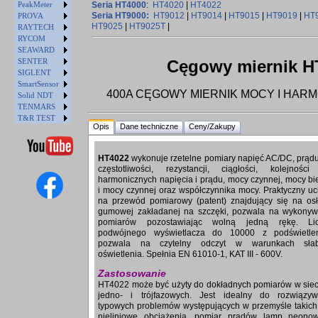
PeakMeter
Seria HT4000
:
HT4020
|
HT4022
Seria HT9000:
HT9012
|
HT9014
|
HT9015
|
HT9019
|
HT
PROVA
HT9025
|
HT9025T
|
RAYTECH
RYCOM
SEAWARD
SENTER
Cęgowy miernik H
SIGLENT
SmartSensor
400A CĘGOWY MIERNIK MOCY I HAR
Solid NDT
TENMARS
T&R TEST
Opis
Dane techniczne
Ceny/Zakupy
HT4022
wykonuje rzetelne pomiary napięć AC/DC, prąd
częstotliwości, rezystancji, ciągłości, kolejności
harmonicznych napięcia i prądu, mocy czynnej, mocy bi
i mocy czynnej oraz współczynnika mocy. Praktyczny u
na przewód pomiarowy (patent) znajdujący się na os
gumowej zakładanej na szczęki, pozwala na wykonyw
pomiarów pozostawiając wolną jedną rękę. Lic
podwójnego wyświetlacza do 10000 z podświetle
pozwala na czytelny odczyt w warunkach sła
oświetlenia. Spełnia EN 61010-1, KAT III - 600V.
Zastosowanie
HT4022 może być użyty do dokładnych pomiarów w sie
jedno- i trójfazowych. Jest idealny do rozwiązyw
typowych problemów występujących w przemyśle takich,
nieliniowe obciążenia, pomiar prądów lamp neonow