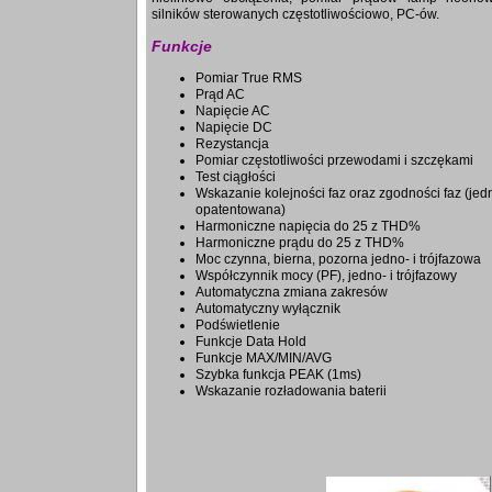
silników sterowanych częstotliwościowo, PC-ów.
Funkcje
Pomiar True RMS
Prąd AC
Napięcie AC
Napięcie DC
Rezystancja
Pomiar częstotliwości przewodami i szczękami
Test ciągłości
Wskazanie kolejności faz oraz zgodności faz (je
opatentowana)
Harmoniczne napięcia do 25 z THD%
Harmoniczne prądu do 25 z THD%
Moc czynna, bierna, pozorna jedno- i trójfazowa
Współczynnik mocy (PF), jedno- i trójfazowy
Automatyczna zmiana zakresów
Automatyczny wyłącznik
Podświetlenie
Funkcje Data Hold
Funkcje MAX/MIN/AVG
Szybka funkcja PEAK (1ms)
Wskazanie rozładowania baterii