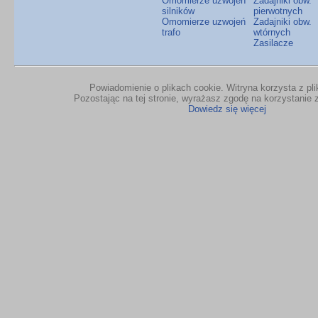
Omomierze uzwojeń
Zadajniki obw.
silników
pierwotnych
Omomierze uzwojeń
Zadajniki obw.
trafo
wtórnych
Zasilacze
Powiadomienie o plikach cookie. Witryna korzysta z pl
Pozostając na tej stronie, wyrażasz zgodę na korzystanie z
Dowiedz się więcej