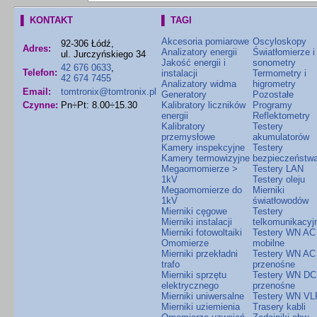
▌ KONTAKT
▌ TAGI
Akcesoria pomiarowe
Oscyloskopy
92-306 Łódź,
Adres:
Analizatory energii
Światłomierze i
ul. Jurczyńskiego 34
Jakość energii i
sonometry
42 676 0633
,
Telefon:
instalacji
Termometry i
42 674 7455
Analizatory widma
higrometry
Email:
tomtronix@tomtronix.pl
Generatory
Pozostałe
Czynne:
Pn÷Pt: 8.00÷15.30
Kalibratory liczników
Programy
energii
Reflektometry
Kalibratory
Testery
przemysłowe
akumulatorów
Kamery inspekcyjne
Testery
Kamery termowizyjne
bezpieczeństw
Megaomomierze >
Testery LAN
1kV
Testery oleju
Megaomomierze do
Mierniki
1kV
światłowodów
Mierniki cęgowe
Testery
Mierniki instalacji
telkomunikacyj
Mierniki fotowoltaiki
Testery WN AC
Omomierze
mobilne
Mierniki przekładni
Testery WN AC
trafo
przenośne
Mierniki sprzętu
Testery WN DC
elektrycznego
przenośne
Mierniki uniwersalne
Testery WN VL
Mierniki uziemienia
Trasery kabli