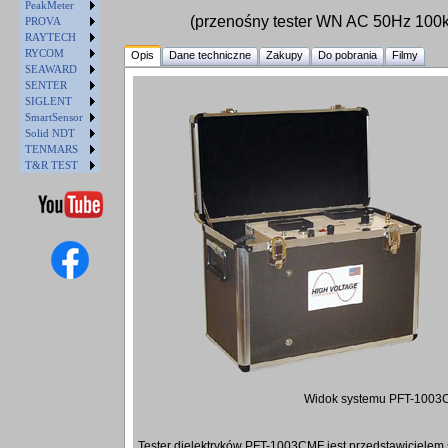
PeakMeter
(przenośny tester WN AC 50Hz 10
PROVA
RAYTECH
RYCOM
Opis
Dane techniczne
Zakupy
Do pobrania
Filmy
SEAWARD
SENTER
SIGLENT
SmartSensor
Solid NDT
TENMARS
T&R TEST
Widok systemu PFT-100
Tester dielektryków PFT-1003CMF jest przedstawicielem s