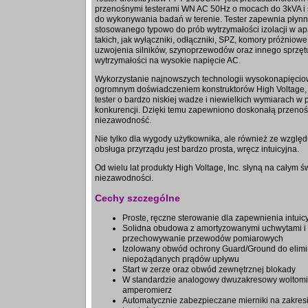
przenośnymi testerami WN AC 50Hz o mocach do 3kVA i
do wykonywania badań w terenie. Tester zapewnia płynn
stosowanego typowo do prób wytrzymałości izolacji w ap
takich, jak wyłączniki, odłączniki, SPZ, komory próżniowe
uzwojenia silników, szynoprzewodów oraz innego sprz
wytrzymałości na wysokie napięcie AC.
Wykorzystanie najnowszych technologii wysokonapięcio
ogromnym doświadczeniem konstruktorów High Voltage, 
tester o bardzo niskiej wadze i niewielkich wymiarach w
konkurencji. Dzięki temu zapewniono doskonałą przenoś
niezawodność.
Nie tylko dla wygody użytkownika, ale również ze wzglę
obsługa przyrządu jest bardzo prosta, wręcz intuicyjna.
Od wielu lat produkty High Voltage, Inc. słyną na całym 
niezawodności.
Cechy szczególne
Proste, ręczne sterowanie dla zapewnienia intuicy
Solidna obudowa z amortyzowanymi uchwytami i
przechowywanie przewodów pomiarowych
Izolowany obwód ochrony Guard/Ground do elimin
niepożądanych prądów upływu
Start w zerze oraz obwód zewnętrznej blokady
W standardzie analogowy dwuzakresowy woltomie
amperomierz
Automatycznie zabezpieczane mierniki na zakres