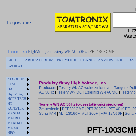
Logowanie
Lic
Warto
Tomtronix
:
HighVoltage
:
Testery WN AC 50Hz
:
PFT-1003CMF
SKLEP
LABORATORIUM
PROMOCJE
CENNIK
ZAMÓWIENIE
PRZE
SZUKAJ
ALGODUE
Produkty firmy High Voltage, Inc.
CEM
Producent
|
Testery WN AC wolnozmiennym
|
Tangens Del
DALI
AC 50Hz
|
Testery WN DC
|
Dzielniki WN AC/DC
|
Testery o
HighVoltage
HOPE TECH
HT
Testery WN AC 50Hz (o częstotliwości sieciowej):
KONGTER
Zestawienie
|
PFT-301CMF
|
PFT-302CE
|
PFT-401CEF
|
P
MASTECH
Seria PAR
|
ALT-130/60F
|
ALT-200F
|
FPA-12/066F
|
Seria
MATRIX
MEATROL
PFT-1003CM
MICSIG
NEO