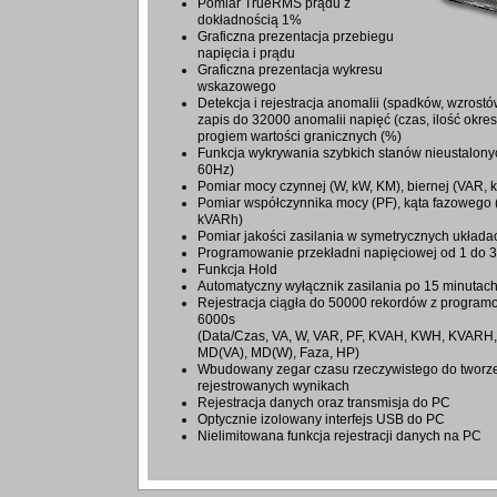
Pomiar TrueRMS prądu z
dokładnością 1%
Graficzna prezentacja przebiegu
napięcia i prądu
Graficzna prezentacja wykresu
wskazowego
Detekcja i rejestracja anomalii (spadków, wzrostó
zapis do 32000 anomalii napięć (czas, ilość okr
progiem wartości granicznych (%)
Funkcja wykrywania szybkich stanów nieustalony
60Hz)
Pomiar mocy czynnej (W, kW, KM), biernej (VAR, k
Pomiar współczynnika mocy (PF), kąta fazowego (
kVARh)
Pomiar jakości zasilania w symetrycznych układa
Programowanie przekładni napięciowej od 1 do 
Funkcja Hold
Automatyczny wyłącznik zasilania po 15 minutac
Rejestracja ciągła do 50000 rekordów z progra
6000s
(Data/Czas, VA, W, VAR, PF, KVAH, KWH, KVARH,
MD(VA), MD(W), Faza, HP)
Wbudowany zegar czasu rzeczywistego do tworz
rejestrowanych wynikach
Rejestracja danych oraz transmisja do PC
Optycznie izolowany interfejs USB do PC
Nielimitowana funkcja rejestracji danych na PC