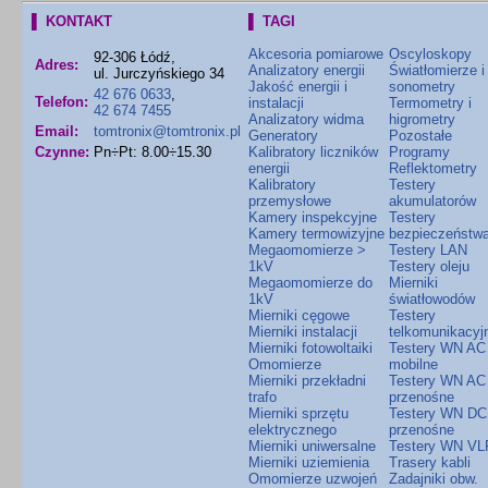
▌ KONTAKT
▌ TAGI
Akcesoria pomiarowe
Oscyloskopy
92-306 Łódź,
Adres:
Analizatory energii
Światłomierze i
ul. Jurczyńskiego 34
Jakość energii i
sonometry
42 676 0633
,
Telefon:
instalacji
Termometry i
42 674 7455
Analizatory widma
higrometry
Email:
tomtronix@tomtronix.pl
Generatory
Pozostałe
Czynne:
Pn÷Pt: 8.00÷15.30
Kalibratory liczników
Programy
energii
Reflektometry
Kalibratory
Testery
przemysłowe
akumulatorów
Kamery inspekcyjne
Testery
Kamery termowizyjne
bezpieczeństw
Megaomomierze >
Testery LAN
1kV
Testery oleju
Megaomomierze do
Mierniki
1kV
światłowodów
Mierniki cęgowe
Testery
Mierniki instalacji
telkomunikacyj
Mierniki fotowoltaiki
Testery WN AC
Omomierze
mobilne
Mierniki przekładni
Testery WN AC
trafo
przenośne
Mierniki sprzętu
Testery WN DC
elektrycznego
przenośne
Mierniki uniwersalne
Testery WN VL
Mierniki uziemienia
Trasery kabli
Omomierze uzwojeń
Zadajniki obw.