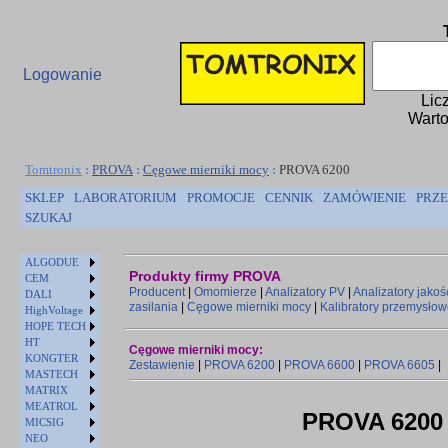
Logowanie
Lic
Warto
Tomtronix
:
PROVA
:
Cęgowe mierniki mocy
:
PROVA 6200
SKLEP
LABORATORIUM
PROMOCJE
CENNIK
ZAMÓWIENIE
PRZE
SZUKAJ
ALGODUE
Produkty firmy PROVA
CEM
Producent
|
Omomierze
|
Analizatory PV
|
Analizatory jakoś
DALI
zasilania
|
Cęgowe mierniki mocy
|
Kalibratory przemysło
HighVoltage
HOPE TECH
HT
Cęgowe mierniki mocy:
KONGTER
Zestawienie
|
PROVA 6200
|
PROVA 6600
|
PROVA 6605
|
MASTECH
MATRIX
MEATROL
PROVA 6200
MICSIG
NEO