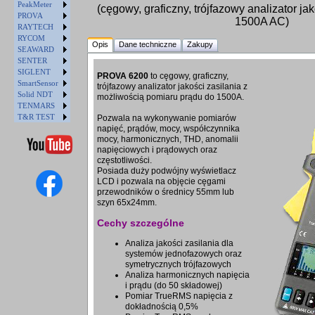
PeakMeter
(cęgowy, graficzny, trójfazowy analizator jak
PROVA
1500A AC)
RAYTECH
RYCOM
Opis
Dane techniczne
Zakupy
SEAWARD
SENTER
SIGLENT
PROVA 6200
to cęgowy, graficzny,
SmartSensor
trójfazowy analizator jakości zasilania z
Solid NDT
możliwością pomiaru prądu do 1500A.
TENMARS
T&R TEST
Pozwala na wykonywanie pomiarów
napięć, prądów, mocy, współczynnika
mocy, harmonicznych, THD, anomalii
napięciowych i prądowych oraz
częstotliwości.
Posiada duży podwójny wyświetlacz
LCD i pozwala na objęcie cęgami
przewodników o średnicy 55mm lub
szyn 65x24mm.
Cechy szczególne
Analiza jakości zasilania dla
systemów jednofazowych oraz
symetrycznych trójfazowych
Analiza harmonicznych napięcia
i prądu (do 50 składowej)
Pomiar TrueRMS napięcia z
dokładnością 0,5%