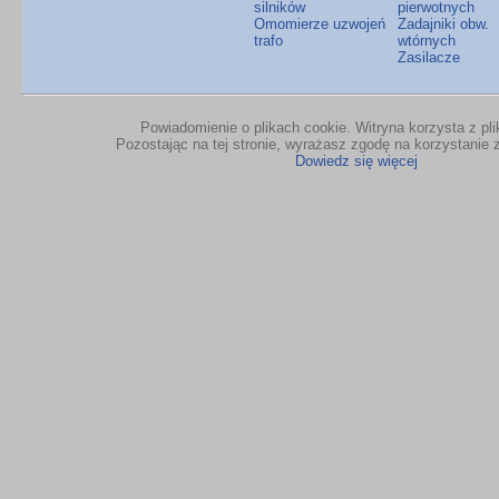
silników
pierwotnych
Omomierze uzwojeń
Zadajniki obw.
trafo
wtórnych
Zasilacze
Powiadomienie o plikach cookie. Witryna korzysta z pl
Pozostając na tej stronie, wyrażasz zgodę na korzystanie z
Dowiedz się więcej