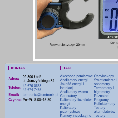
Kontr
Rozwarcie szczęk 30mm
▌ KONTAKT
▌ TAGI
Akcesoria pomiarowe
Oscyloskopy
92-306 Łódź,
Adres:
Analizatory energii
Światłomierze i
ul. Jurczyńskiego 34
Jakość energii i
sonometry
42 676 0633
,
Telefon:
instalacji
Termometry i
42 674 7455
Analizatory widma
higrometry
Email:
tomtronix@tomtronix.pl
Generatory
Pozostałe
Czynne:
Pn÷Pt: 8.00÷15.30
Kalibratory liczników
Programy
energii
Reflektometry
Kalibratory
Testery
przemysłowe
akumulatorów
Kamery inspekcyjne
Testery