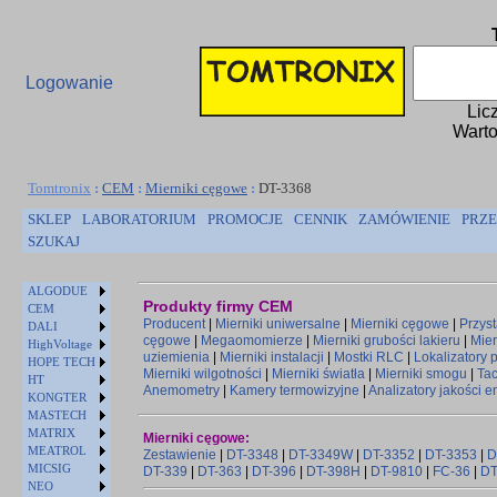
Logowanie
Lic
Warto
Tomtronix
:
CEM
:
Mierniki cęgowe
:
DT-3368
SKLEP
LABORATORIUM
PROMOCJE
CENNIK
ZAMÓWIENIE
PRZE
SZUKAJ
ALGODUE
Produkty firmy CEM
CEM
Producent
|
Mierniki uniwersalne
|
Mierniki cęgowe
|
Przys
DALI
cęgowe
|
Megaomomierze
|
Mierniki grubości lakieru
|
Mier
HighVoltage
uziemienia
|
Mierniki instalacji
|
Mostki RLC
|
Lokalizatory
HOPE TECH
Mierniki wilgotności
|
Mierniki światła
|
Mierniki smogu
|
Ta
HT
Anemometry
|
Kamery termowizyjne
|
Analizatory jakości e
KONGTER
MASTECH
MATRIX
Mierniki cęgowe:
MEATROL
Zestawienie
|
DT-3348
|
DT-3349W
|
DT-3352
|
DT-3353
|
D
MICSIG
DT-339
|
DT-363
|
DT-396
|
DT-398H
|
DT-9810
|
FC-36
|
DT
NEO