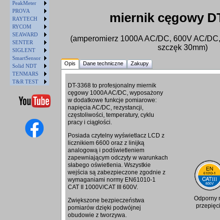
PeakMeter
PROVA
miernik cęgowy D
RAYTECH
RYCOM
SEAWARD
(amperomierz 1000A AC/DC, 600V AC/DC,
SENTER
szczęk 30mm)
SIGLENT
SmartSensor
Opis
Dane techniczne
Zakupy
Solid NDT
TENMARS
T&R TEST
DT-3368 to profesjonalny miernik
cęgowy 1000A AC/DC, wyposażony
w dodatkowe funkcje pomiarowe:
napięcia AC/DC, rezystancji,
częstoliwości, temperatury, cyklu
pracy i ciągłości.
Posiada czytelny wyświetlacz LCD z
licznikiem 6600 oraz z linijką
analogową i podświetleniem
zapewniającym odczyty w warunkach
słabego oświetlenia. Wszystkie
wejścia są zabezpieczone zgodnie z
wymaganiami normy EN61010-1
CAT II 1000V/CAT III 600V.
Odporny 
Zwiększone bezpieczeństwa
przepięc
pomiarów dzięki podwójnej
obudowie z tworzywa.