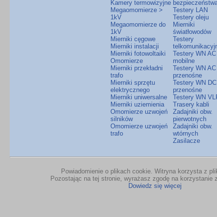
Kamery termowizyjne
bezpieczeństw
Megaomomierze >
Testery LAN
1kV
Testery oleju
Megaomomierze do
Mierniki
1kV
światłowodów
Mierniki cęgowe
Testery
Mierniki instalacji
telkomunikacyj
Mierniki fotowoltaiki
Testery WN AC
Omomierze
mobilne
Mierniki przekładni
Testery WN AC
trafo
przenośne
Mierniki sprzętu
Testery WN DC
elektrycznego
przenośne
Mierniki uniwersalne
Testery WN VL
Mierniki uziemienia
Trasery kabli
Omomierze uzwojeń
Zadajniki obw.
silników
pierwotnych
Omomierze uzwojeń
Zadajniki obw.
trafo
wtórnych
Zasilacze
Powiadomienie o plikach cookie. Witryna korzysta z pl
Pozostając na tej stronie, wyrażasz zgodę na korzystanie z
Dowiedz się więcej