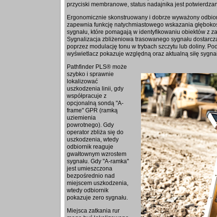
przyciski membranowe, status nadajnika jest potwierdz
Ergonomicznie skonstruowany i dobrze wyważony odbior
zapewnia funkcję natychmiastowego wskazania głębokośc
sygnału, które pomagają w identyfikowaniu obiektów z z
Sygnalizacja zbliżeniowa trasowanego sygnału dostarcza
poprzez modulację tonu w trybach szczytu lub doliny. Po
wyświetlacz pokazuje względną oraz aktualną siłę sygna
Pathfinder PLS® może
szybko i sprawnie
lokalizować
uszkodzenia linii, gdy
współpracuje z
opcjonalną sondą "A-
frame" GPR (ramką
uziemienia
powrotnego). Gdy
operator zbliża się do
uszkodzenia, wtedy
odbiornik reaguje
gwałtownym wzrostem
sygnału. Gdy "A-ramka"
jest umieszczona
bezpośrednio nad
miejscem uszkodzenia,
wtedy odbiornik
pokazuje zero sygnału.
Miejsca zatkania rur