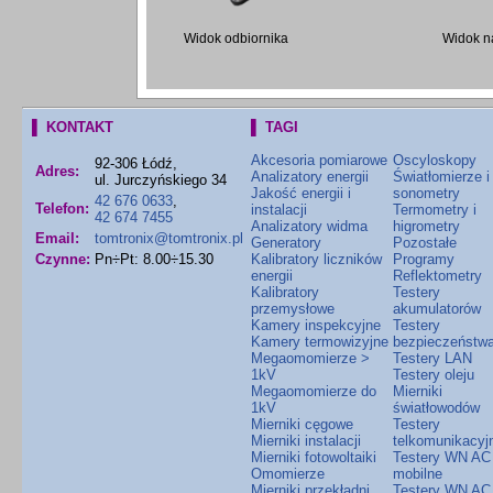
Widok odbiornika
Widok n
▌ KONTAKT
▌ TAGI
Akcesoria pomiarowe
Oscyloskopy
92-306 Łódź,
Adres:
Analizatory energii
Światłomierze i
ul. Jurczyńskiego 34
Jakość energii i
sonometry
42 676 0633
,
Telefon:
instalacji
Termometry i
42 674 7455
Analizatory widma
higrometry
Email:
tomtronix@tomtronix.pl
Generatory
Pozostałe
Czynne:
Pn÷Pt: 8.00÷15.30
Kalibratory liczników
Programy
energii
Reflektometry
Kalibratory
Testery
przemysłowe
akumulatorów
Kamery inspekcyjne
Testery
Kamery termowizyjne
bezpieczeństw
Megaomomierze >
Testery LAN
1kV
Testery oleju
Megaomomierze do
Mierniki
1kV
światłowodów
Mierniki cęgowe
Testery
Mierniki instalacji
telkomunikacyj
Mierniki fotowoltaiki
Testery WN AC
Omomierze
mobilne
Mierniki przekładni
Testery WN AC