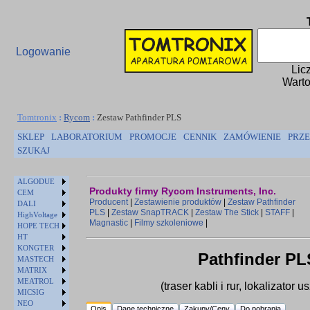
Logowanie
Lic
Warto
Tomtronix
:
Rycom
:
Zestaw Pathfinder PLS
SKLEP
LABORATORIUM
PROMOCJE
CENNIK
ZAMÓWIENIE
PRZE
SZUKAJ
ALGODUE
Produkty firmy Rycom Instruments, Inc.
CEM
Producent
|
Zestawienie produktów
|
Zestaw Pathfinder
DALI
PLS
|
Zestaw SnapTRACK
|
Zestaw The Stick
|
STAFF
|
HighVoltage
Magnastic
|
Filmy szkoleniowe
|
HOPE TECH
HT
KONGTER
Pathfinder PL
MASTECH
MATRIX
MEATROL
(traser kabli i rur, lokalizator 
MICSIG
NEO
Opis
Dane techniczne
Zakupy/Ceny
Do pobrania