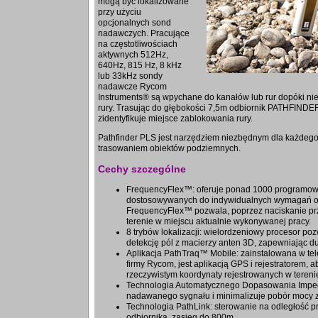
mogą być lokalizowane
przy użyciu
opcjonalnych sond
nadawczych. Pracujące
na częstotliwościach
aktywnych 512Hz,
640Hz, 815 Hz, 8 kHz
lub 33kHz sondy
nadawcze Rycom
Instruments® są wpychane do kanałów lub rur dopóki nie
rury. Trasując do głębokości 7,5m odbiornik PATHFINDE
zidentyfikuje miejsce zablokowania rury.
Pathfinder PLS jest narzędziem niezbędnym dla każdego 
trasowaniem obiektów podziemnych.
Cechy szczególne
FrequencyFlex™: oferuje ponad 1000 programowa
dostosowywanych do indywidualnych wymagań odn
FrequencyFlex™ pozwala, poprzez naciskanie pr
terenie w miejscu aktualnie wykonywanej pracy.
8 trybów lokalizacji: wielordzeniowy procesor p
detekcję pól z macierzy anten 3D, zapewniając d
Aplikacja PathTraq™ Mobile: zainstalowana w tel
firmy Rycom, jest aplikacją GPS i rejestratorem, 
rzeczywistym koordynaty rejestrowanych w terenie 
Technologia Automatycznego Dopasowania Imped
nadawanego sygnału i minimalizuje pobór mocy z
Technologia PathLink: sterowanie na odległość 
odbiornika, zasięg do 800m