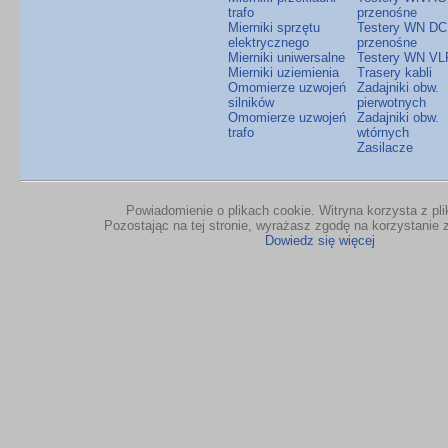
trafo
przenośne
Mierniki sprzętu
Testery WN DC
elektrycznego
przenośne
Mierniki uniwersalne
Testery WN VL
Mierniki uziemienia
Trasery kabli
Omomierze uzwojeń
Zadajniki obw.
silników
pierwotnych
Omomierze uzwojeń
Zadajniki obw.
trafo
wtórnych
Zasilacze
Powiadomienie o plikach cookie. Witryna korzysta z pl
Pozostając na tej stronie, wyrażasz zgodę na korzystanie z
Dowiedz się więcej