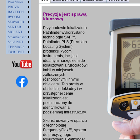
PeakMeter
PROVA
RAYTECH
Precyzja jest sprawą
RYCOM
kluczową
SEAWARD
SENTER
Przy budowie lokalizatora
SIGLENT
Pathfinder wykorzystano
SmartSensor
technologię SAF™.
Pathfinder PLS (Precision
Solid NDT
Locating System)
TENMARS
produkcji Rycom
T&R TEST
Instruments, Inc. jest
idealnym narzędziem do
lokalizowania rurociągów i
kabli w miejscach
zatłoczonych
różnorodnymi innymi
obiektami. Ten prosty w
obsłudze, dokładny i w
przystępnej cenie
lokalizator jest
przeznaczony do
identyfikowania
podziemnej infrastruktury.
Skonstruowany w oparciu
o technologię
FrequencyFlex™, system
do precyzyjnego
lokalizowania Pathfinder,