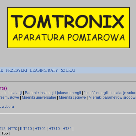
IE
PRZESYŁKI
LEASING/RATY
SZUKAJ
nts)
nie instalacji
|
Badanie instalacji i jakości energii
|
Jakość energii
|
Instalacje sola
przemysłowe
|
Mierniki uniwersalne
|
Mierniki cęgowe
|
Mierniki parametrów środow
k wyboru
T12
|
HT70
|
KIT210
|
HT701
|
HT710
|
HT82
|
HT65 |