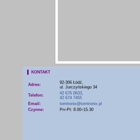
▌ KONTAKT
92-306 Łódź,
Adres:
ul. Jurczyńskiego 34
42 676 0633
,
Telefon:
42 674 7455
Email:
tomtronix@tomtronix.pl
Czynne:
Pn÷Pt: 8.00÷15.30