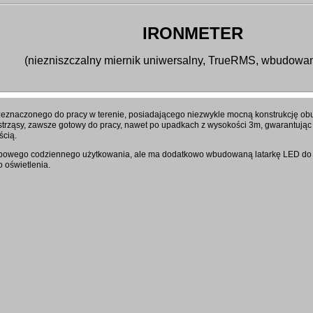
IRONMETER
(niezniszczalny miernik uniwersalny, TrueRMS, wbudowan
zeznaczonego do pracy w terenie, posiadającego niezwykle mocną konstrukcję o
trząsy, zawsze gotowy do pracy, nawet po upadkach z wysokości 3m, gwarantując
ścią.
ypowego codziennego użytkowania, ale ma dodatkowo wbudowaną latarkę LED do
 oświetlenia.