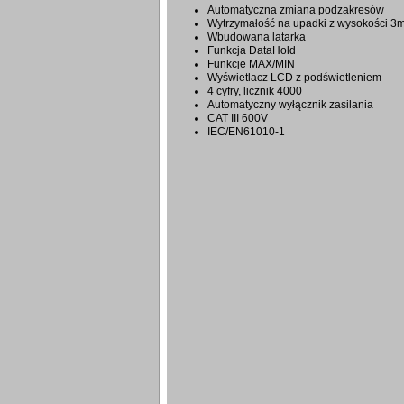
Automatyczna zmiana podzakresów
Wytrzymałość na upadki z wysokości 3
Wbudowana latarka
Funkcja DataHold
Funkcje MAX/MIN
Wyświetlacz LCD z podświetleniem
4 cyfry, licznik 4000
Automatyczny wyłącznik zasilania
CAT III 600V
IEC/EN61010-1