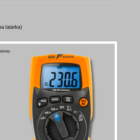
a latarka)
budowy