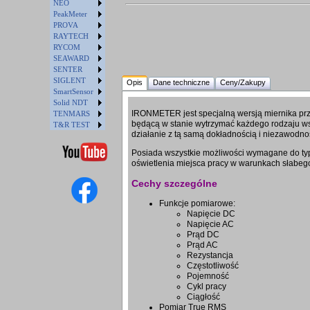
NEO
PeakMeter
PROVA
RAYTECH
RYCOM
SEAWARD
SENTER
SIGLENT
Opis
Dane techniczne
Ceny/Zakupy
SmartSensor
Solid NDT
IRONMETER jest specjalną wersją miernika pr
TENMARS
będącą w stanie wytrzymać każdego rodzaju ws
T&R TEST
działanie z tą samą dokładnością i niezawodno
Posiada wszystkie możliwości wymagane do t
oświetlenia miejsca pracy w warunkach słabego
Cechy szczególne
Funkcje pomiarowe:
Napięcie DC
Napięcie AC
Prąd DC
Prąd AC
Rezystancja
Częstotliwość
Pojemność
Cykl pracy
Ciągłość
Pomiar True RMS