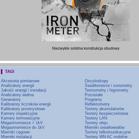
Niezwykle solidna konstrukcja obudowy
▌ TAGI
Akcesoria pomiarowe
Oscyloskopy
Analizatory energii
Światłomierze i sonometry
Jakość energii i instalacji
Termometry i higrometry
Analizatory widma
Pozostałe
Generatory
Programy
Kalibratory liczników energii
Reflektometry
Kalibratory przemysłowe
Testery akumulatorów
Kamery inspekcyjne
Testery bezpieczeństwa
Kamery termowizyjne
Testery LAN
Megaomomierze > 1kV
Testery oleju
Megaomomierze do 1kV
Mierniki światłowodów
Mierniki cęgowe
Testery telkomunikacyjne
Mierniki instalacji
Testery WN AC mobilne