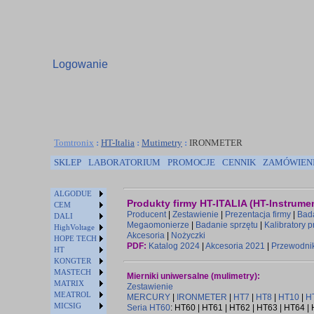
Logowanie
Tomtronix
:
HT-Italia
:
Mutimetry
:
IRONMETER
SKLEP
LABORATORIUM
PROMOCJE
CENNIK
ZAMÓWIEN
ALGODUE
Produkty firmy HT-ITALIA (HT-Instrume
CEM
Producent
|
Zestawienie
|
Prezentacja firmy
|
Bada
DALI
Megaomonierze
|
Badanie sprzętu
|
Kalibratory 
HighVoltage
Akcesoria
|
Nożyczki
HOPE TECH
PDF:
Katalog 2024
|
Akcesoria 2021
|
Przewodni
HT
KONGTER
MASTECH
Mierniki uniwersalne (mulimetry):
MATRIX
Zestawienie
MEATROL
MERCURY
|
IRONMETER
|
HT7
|
HT8
|
HT10
|
H
MICSIG
Seria HT60
: HT60 | HT61 | HT62 | HT63 | HT64 | 