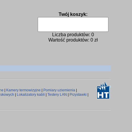
Twój koszyk:
Liczba produktów:
0
Wartość produktów:
0
zł
rne
|
Kamery termowizyjne
|
Pomiary uziemienia
|
iskowych
|
Lokalizatory kabli
|
Testery LAN
|
Przystawki
|