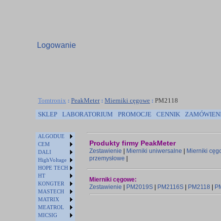
Logowanie
Tomtronix
:
PeakMeter
:
Mierniki cęgowe
:
PM2118
SKLEP
LABORATORIUM
PROMOCJE
CENNIK
ZAMÓWIEN
ALGODUE
Produkty firmy PeakMeter
CEM
Zestawienie
|
Mierniki uniwersalne
|
Mierniki cę
DALI
przemysłowe
|
HighVoltage
HOPE TECH
HT
Mierniki cęgowe:
KONGTER
Zestawienie
|
PM2019S
|
PM2116S
|
PM2118
|
P
MASTECH
MATRIX
MEATROL
MICSIG