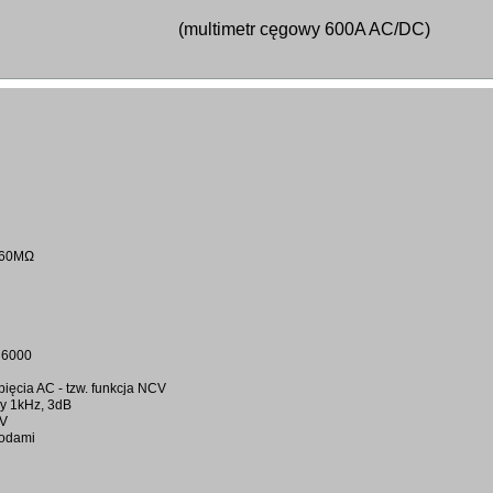
(multimetr cęgowy 600A AC/DC)
M/60MΩ
 6000
ęcia AC - tzw. funkcja NCV
zy 1kHz, 3dB
CV
wodami