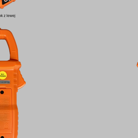
k z lewej