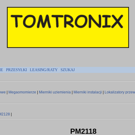
IE
PRZESYŁKI
LEASING/RATY
SZUKAJ
gowe
|
Megaomomierze
|
Mierniki uziemienia
|
Mierniki instalacji
|
Lokalizatory prz
M2128
|
PM2118