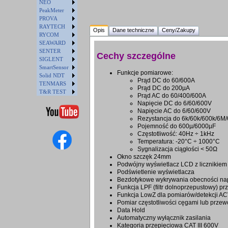
NEO
PeakMeter
PROVA
RAYTECH
Opis
Dane techniczne
Ceny/Zakupy
RYCOM
SEAWARD
SENTER
Cechy szczególne
SIGLENT
SmartSensor
Funkcje pomiarowe:
Solid NDT
Prąd DC do 60/600A
TENMARS
Prąd DC do 200µA
T&R TEST
Prąd AC do 60/400/600A
Napięcie DC do 6/60/600V
Napięcie AC do 6/60/600V
Rezystancja do 6k/60k/600k/6
Pojemność do 600µ/6000µF
Częstotliwość: 40Hz ÷ 1kHz
Temperatura: -20°C ÷ 1000°C
Sygnalizacja ciągłości < 50Ω
Okno szczęk 24mm
Podwójny wyświetlacz LCD z licznikiem
Podświetlenie wyświetlacza
Bezdotykowe wykrywania obecności napi
Funkcja LPF (filtr dolnoprzepustowy) pr
Funkcja LowZ dla pomiarów/detekcji A
Pomiar częstotliwości cęgami lub prze
Data Hold
Automatyczny wyłącznik zasilania
Kategoria przepięciowa CAT III 600V