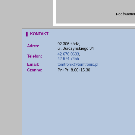
Podświetle
▌ KONTAKT
92-306 Łódź,
Adres:
ul. Jurczyńskiego 34
42 676 0633
,
Telefon:
42 674 7455
Email:
tomtronix@tomtronix.pl
Czynne:
Pn÷Pt: 8.00÷15.30