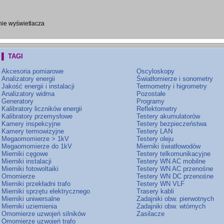
nie wyświetlacza
▌ TAGI
Akcesoria pomiarowe
Oscyloskopy
Analizatory energii
Światłomierze i sonometry
Jakość energii i instalacji
Termometry i higrometry
Analizatory widma
Pozostałe
Generatory
Programy
Kalibratory liczników energii
Reflektometry
Kalibratory przemysłowe
Testery akumulatorów
Kamery inspekcyjne
Testery bezpieczeństwa
Kamery termowizyjne
Testery LAN
Megaomomierze > 1kV
Testery oleju
Megaomomierze do 1kV
Mierniki światłowodów
Mierniki cęgowe
Testery telkomunikacyjne
Mierniki instalacji
Testery WN AC mobilne
Mierniki fotowoltaiki
Testery WN AC przenośne
Omomierze
Testery WN DC przenośne
Mierniki przekładni trafo
Testery WN VLF
Mierniki sprzętu elektrycznego
Trasery kabli
Mierniki uniwersalne
Zadajniki obw. pierwotnych
Mierniki uziemienia
Zadajniki obw. wtórnych
Omomierze uzwojeń silników
Zasilacze
Omomierze uzwojeń trafo