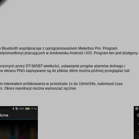
su Bluetooth współpracuje z oprogramowaniem Meterbox Pro. Program
ety/smartfony) pracujących w środowisku Android i iOS. Program ten jest dostępny
ierzonych przez DT-965BT wielkości, ustawianie progów alarmów dolnego i
ów ekranu PNG zapisywane są do plików, które można później przeglądać lub
m interwałem próbkowania w przedziale 1s do 10min59s, natomiast czas
n. Okres rejestracji można wymuszać ręcznie.