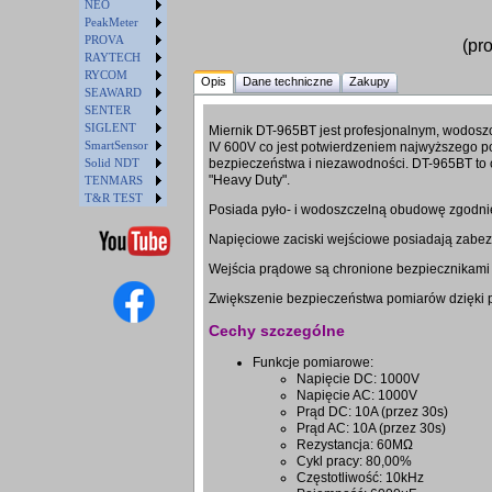
NEO
PeakMeter
PROVA
(pr
RAYTECH
RYCOM
Opis
Dane techniczne
Zakupy
SEAWARD
SENTER
SIGLENT
Miernik DT-965BT jest profesjonalnym, wodosz
SmartSensor
IV 600V co jest potwierdzeniem najwyższego poz
Solid NDT
bezpieczeństwa i niezawodności. DT-965BT to 
"Heavy Duty".
TENMARS
T&R TEST
Posiada pyło- i wodoszczelną obudowę zgodnie
Napięciowe zaciski wejściowe posiadają zab
Wejścia prądowe są chronione bezpiecznikam
Zwiększenie bezpieczeństwa pomiarów dzięki 
Cechy szczególne
Funkcje pomiarowe:
Napięcie DC: 1000V
Napięcie AC: 1000V
Prąd DC: 10A (przez 30s)
Prąd AC: 10A (przez 30s)
Rezystancja: 60MΩ
Cykl pracy: 80,00%
Częstotliwość: 10kHz