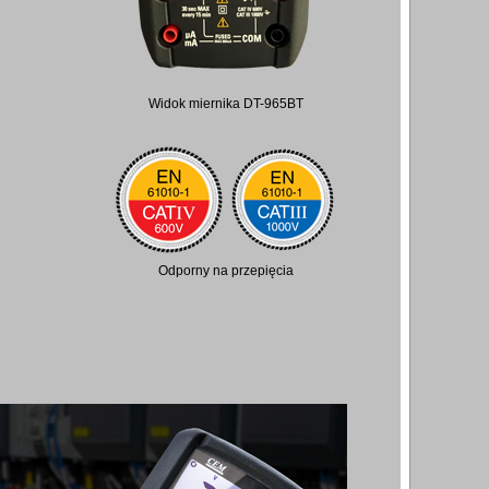
Widok miernika DT-965BT
Odporny na przepięcia