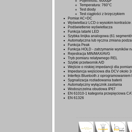
Pojemność: 6000μF
Temperatura: 760°C
Test diody
Test ciągłości z brzęczykiem
Pomiar AC+DC
Wyświetlacz LCD o wysokim kontraście 
Podświetlenie wyświetlacza
Funkcja latarki LED
Szybka linijka analogowa (61 segment
Automatyczna lub ręczna zmiana podz
Funkcja Peak
Funkcja HOLD - zatrzymanie wyników n
Rejestracja MIN/MAX/AVG
Tryb pomiaru relatywnego REL
Szybki przetwornik A/D
Wejście o niskiej impedancji dla pom
Impedancja wejściowa dla DCV około 
Interfejs Bluetooth z oprogramowaniem 
Sygnalizacja rozładowania baterii
Automatyczny wyłącznik zasilania
Wodoszczelna obudowa IP67
EN 61010-1 kategoria przepięciowa CAT
EN 61326