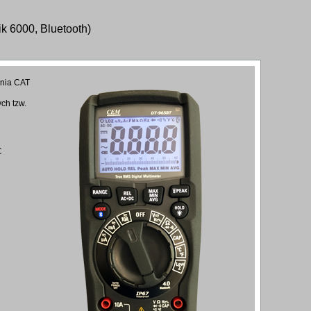
ik 6000, Bluetooth)
ania CAT
ch tzw.
C