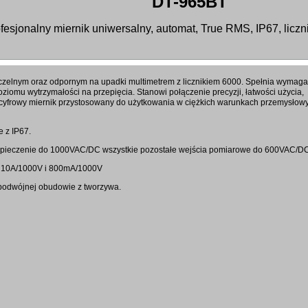
DT-965BT
ofesjonalny miernik uniwersalny, automat, True RMS, IP67, liczn
czelnym oraz odpornym na upadki multimetrem z licznikiem 6000. Spełnia wymag
iomu wytrzymałości na przepięcia. Stanowi połączenie precyzji, łatwości użycia,
cyfrowy miernik przystosowany do użytkowania w ciężkich warunkach przemysłowy
 z IP67.
ezpieczenie do 1000VAC/DC wszystkie pozostałe wejścia pomiarowe do 600VAC/D
i 10A/1000V i 800mA/1000V
podwójnej obudowie z tworzywa.