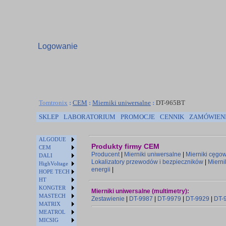
Logowanie
Tomtronix
:
CEM
:
Mierniki uniwersalne
:
DT-965BT
SKLEP
LABORATORIUM
PROMOCJE
CENNIK
ZAMÓWIEN
ALGODUE
Produkty firmy CEM
CEM
Producent
|
Mierniki uniwersalne
|
Mierniki cęgo
DALI
Lokalizatory przewodów i bezpieczników
|
Mierni
HighVoltage
energii
|
HOPE TECH
HT
KONGTER
Mierniki uniwersalne (multimetry):
MASTECH
Zestawienie
|
DT-9987
|
DT-9979
|
DT-9929
|
DT-
MATRIX
MEATROL
MICSIG