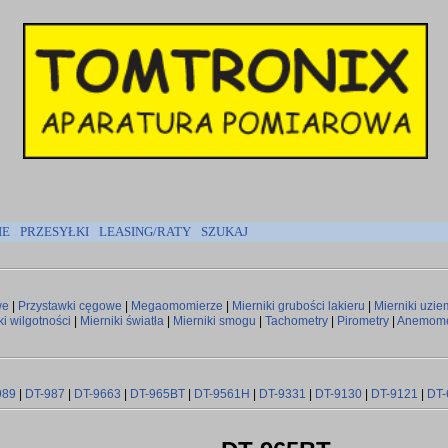
IE
PRZESYŁKI
LEASING/RATY
SZUKAJ
we
|
Przystawki cęgowe
|
Megaomomierze
|
Mierniki grubości lakieru
|
Mierniki uzie
ki wilgotności
|
Mierniki światła
|
Mierniki smogu
|
Tachometry
|
Pirometry
|
Anemome
989
|
DT-987
|
DT-9663
|
DT-965BT
|
DT-9561H
|
DT-9331
|
DT-9130
|
DT-9121
|
DT-