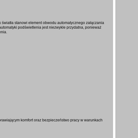
k światła stanowi element obwodu automatycznego załączania
automatyki podświetlenia jest niezwykle przydatna, ponieważ
enia.
rawiającym komfort oraz bezpieczeństwo pracy w warunkach