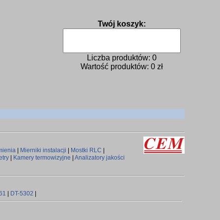
Twój koszyk:
Liczba produktów:
0
Wartość produktów:
0
zł
mienia
|
Mierniki instalacji
|
Mostki RLC
|
try
|
Kamery termowizyjne
|
Analizatory jakości
61
|
DT-5302
|