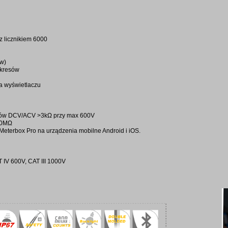
z licznikiem 6000
ów)
akresów
a wyświetlaczu
iarów DCV/ACV >3kΩ przy max 600V
10MΩ
Meterbox Pro na urządzenia mobilne Android i iOS.
 IV 600V, CAT III 1000V