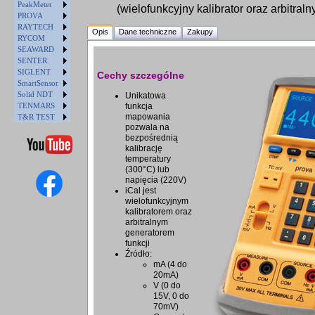
PeakMeter
(wielofunkcyjny kalibrator oraz arbitraln
PROVA
RAYTECH
Opis
Dane techniczne
Zakupy
RYCOM
SEAWARD
SENTER
SIGLENT
Cechy szczególne
SmartSensor
Solid NDT
Unikatowa
TENMARS
funkcja
mapowania
T&R TEST
pozwala na
bezpośrednią
kalibrację
temperatury
(300°C) lub
napięcia (220V)
iCal jest
wielofunkcyjnym
kalibratorem oraz
arbitralnym
generatorem
funkcji
Źródło:
mA (4 do
20mA)
V (0 do
15V, 0 do
70mV)