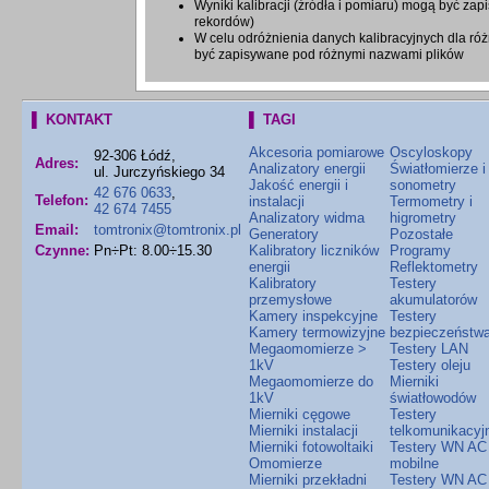
Wyniki kalibracji (źródła i pomiaru) mogą być za
rekordów)
W celu odróżnienia danych kalibracyjnych dla róż
być zapisywane pod różnymi nazwami plików
▌ KONTAKT
▌ TAGI
Akcesoria pomiarowe
Oscyloskopy
92-306 Łódź,
Adres:
Analizatory energii
Światłomierze i
ul. Jurczyńskiego 34
Jakość energii i
sonometry
42 676 0633
,
Telefon:
instalacji
Termometry i
42 674 7455
Analizatory widma
higrometry
Email:
tomtronix@tomtronix.pl
Generatory
Pozostałe
Czynne:
Pn÷Pt: 8.00÷15.30
Kalibratory liczników
Programy
energii
Reflektometry
Kalibratory
Testery
przemysłowe
akumulatorów
Kamery inspekcyjne
Testery
Kamery termowizyjne
bezpieczeństw
Megaomomierze >
Testery LAN
1kV
Testery oleju
Megaomomierze do
Mierniki
1kV
światłowodów
Mierniki cęgowe
Testery
Mierniki instalacji
telkomunikacyj
Mierniki fotowoltaiki
Testery WN AC
Omomierze
mobilne
Mierniki przekładni
Testery WN AC