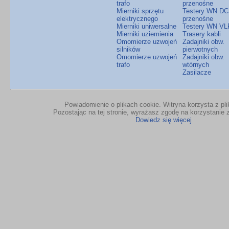
trafo
przenośne
Mierniki sprzętu
Testery WN DC
elektrycznego
przenośne
Mierniki uniwersalne
Testery WN VL
Mierniki uziemienia
Trasery kabli
Omomierze uzwojeń
Zadajniki obw.
silników
pierwotnych
Omomierze uzwojeń
Zadajniki obw.
trafo
wtórnych
Zasilacze
Powiadomienie o plikach cookie. Witryna korzysta z pl
Pozostając na tej stronie, wyrażasz zgodę na korzystanie z
Dowiedz się więcej