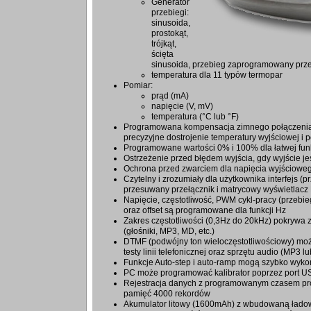
Generator
przebiegi:
sinusoida,
prostokąt,
trójkąt,
ścięta
sinusoida, przebieg zaprogramowany prz
temperatura dla 11 typów termopar
Pomiar:
prąd (mA)
napięcie (V, mV)
temperatura (°C lub °F)
Programowana kompensacja zimnego połączenia
precyzyjne dostrojenie temperatury wyjściowej i 
Programowane wartości 0% i 100% dla łatwej fun
Ostrzeżenie przed błędem wyjścia, gdy wyjście je
Ochrona przed zwarciem dla napięcia wyjściowe
Czytelny i zrozumiały dla użytkownika interfejs (p
przesuwany przełącznik i matrycowy wyświetlacz
Napięcie, częstotliwość, PWM cykl-pracy (przebieg
oraz offset są programowane dla funkcji Hz
Zakres częstotliwości (0,3Hz do 20kHz) pokrywa
(głośniki, MP3, MD, etc.)
DTMF (podwójny ton wieloczęstotliwościowy) mo
testy linii telefonicznej oraz sprzętu audio (MP3 l
Funkcje Auto-step i auto-ramp mogą szybko wykon
PC może programować kalibrator poprzez port U
Rejestracja danych z programowanym czasem pró
pamięć 4000 rekordów
Akumulator litowy (1600mAh) z wbudowaną łado