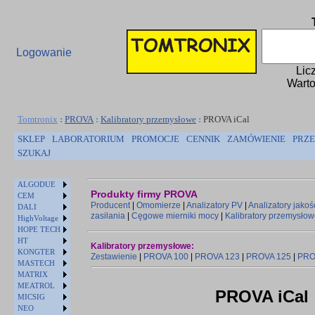
Logowanie
Lic
Warto
Tomtronix
:
PROVA
:
Kalibratory przemysłowe
:
PROVA iCal
SKLEP
LABORATORIUM
PROMOCJE
CENNIK
ZAMÓWIENIE
PRZE
SZUKAJ
ALGODUE
Produkty firmy PROVA
CEM
Producent
|
Omomierze
|
Analizatory PV
|
Analizatory jakoś
DALI
zasilania
|
Cęgowe mierniki mocy
|
Kalibratory przemysło
HighVoltage
HOPE TECH
HT
Kalibratory przemysłowe:
KONGTER
Zestawienie
|
PROVA 100
|
PROVA 123
|
PROVA 125
|
PRO
MASTECH
MATRIX
MEATROL
PROVA iCal
MICSIG
NEO