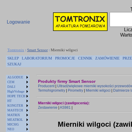
Logowanie
Lic
Warto
Tomtronix
:
Smart Sensor
:
Mierniki wilgoci
SKLEP
LABORATORIUM
PROMOCJE
CENNIK
ZAMÓWIENIE
PRZE
SZUKAJ
ALGODUE
Produkty firmy Smart Sensor
CEM
Producent
|
Ultradźwiękowe mierniki wysokości przewodó
DALI
Termohigrometry
|
Pirometry
|
Mierniki wilgoci
|
Dalmierze 
HighVoltage
HOPE TECH
HT
Mierniki wilgoci (zawilgocenia):
KONGTER
Zestawienie
|
AS981
|
MASTECH
MATRIX
MEATROL
Mierniki wilgoci (zawi
MICSIG
NEO