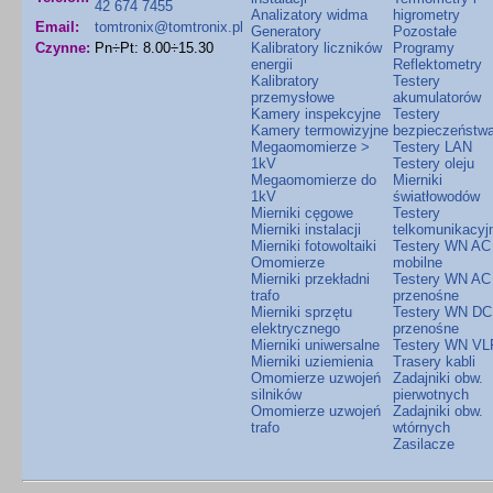
42 674 7455
Analizatory widma
higrometry
Email:
tomtronix@tomtronix.pl
Generatory
Pozostałe
Czynne:
Pn÷Pt: 8.00÷15.30
Kalibratory liczników
Programy
energii
Reflektometry
Kalibratory
Testery
przemysłowe
akumulatorów
Kamery inspekcyjne
Testery
Kamery termowizyjne
bezpieczeństw
Megaomomierze >
Testery LAN
1kV
Testery oleju
Megaomomierze do
Mierniki
1kV
światłowodów
Mierniki cęgowe
Testery
Mierniki instalacji
telkomunikacyj
Mierniki fotowoltaiki
Testery WN AC
Omomierze
mobilne
Mierniki przekładni
Testery WN AC
trafo
przenośne
Mierniki sprzętu
Testery WN DC
elektrycznego
przenośne
Mierniki uniwersalne
Testery WN VL
Mierniki uziemienia
Trasery kabli
Omomierze uzwojeń
Zadajniki obw.
silników
pierwotnych
Omomierze uzwojeń
Zadajniki obw.
trafo
wtórnych
Zasilacze