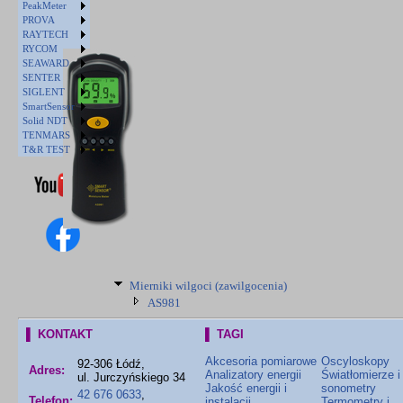
PeakMeter
PROVA
RAYTECH
RYCOM
SEAWARD
SENTER
SIGLENT
SmartSensor
Solid NDT
TENMARS
T&R TEST
Mierniki wilgoci (zawilgocenia)
AS981
▌ KONTAKT
▌ TAGI
Akcesoria pomiarowe
Oscyloskopy
92-306 Łódź,
Adres:
Analizatory energii
Światłomierze i
ul. Jurczyńskiego 34
Jakość energii i
sonometry
42 676 0633
,
Telefon:
instalacji
Termometry i