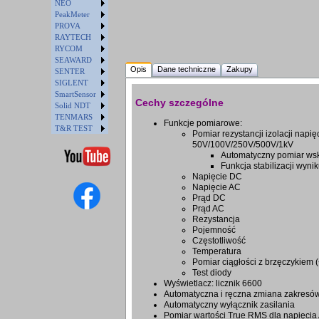
NEO
PeakMeter
PROVA
RAYTECH
RYCOM
SEAWARD
Opis
Dane techniczne
Zakupy
SENTER
SIGLENT
SmartSensor
Cechy szczególne
Solid NDT
TENMARS
Funkcje pomiarowe:
T&R TEST
Pomiar rezystancji izolacji napię
50V/100V/250V/500V/1kV
Automatyczny pomiar ws
Funkcja stabilizacji wyni
Napięcie DC
Napięcie AC
Prąd DC
Prąd AC
Rezystancja
Pojemność
Częstotliwość
Temperatura
Pomiar ciągłości z brzęczykiem 
Test diody
Wyświetlacz: licznik 6600
Automatyczna i ręczna zmiana zakresó
Automatyczny wyłącznik zasilania
Pomiar wartości True RMS dla napięcia