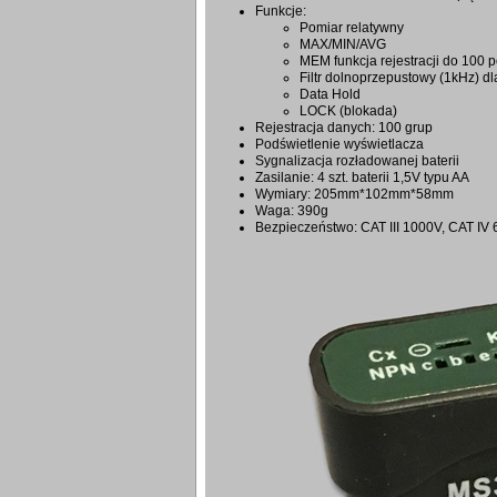
Funkcje:
Pomiar relatywny
MAX/MIN/AVG
MEM funkcja rejestracji do 100
Filtr dolnoprzepustowy (1kHz) d
Data Hold
LOCK (blokada)
Rejestracja danych: 100 grup
Podświetlenie wyświetlacza
Sygnalizacja rozładowanej baterii
Zasilanie: 4 szt. baterii 1,5V typu AA
Wymiary: 205mm*102mm*58mm
Waga: 390g
Bezpieczeństwo: CAT III 1000V, CAT IV