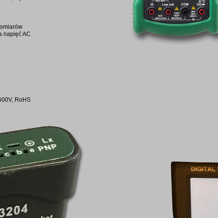
 pomiarów
la napięć AC
 600V, RoHS