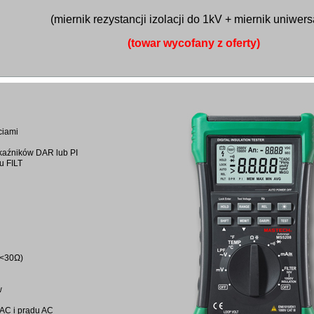
(miernik rezystancji izolacji do 1kV + miernik uniwers
(towar wycofany z oferty)
ciami
kaźników DAR lub PI
ku FILT
(<30Ω)
w
 AC i prądu AC