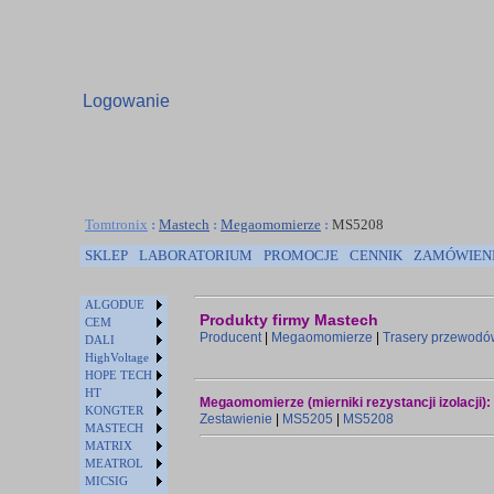
Logowanie
Tomtronix
:
Mastech
:
Megaomomierze
:
MS5208
SKLEP
LABORATORIUM
PROMOCJE
CENNIK
ZAMÓWIEN
ALGODUE
Produkty firmy Mastech
CEM
Producent
|
Megaomomierze
|
Trasery przewodó
DALI
HighVoltage
HOPE TECH
HT
Megaomomierze (mierniki rezystancji izolacji):
KONGTER
Zestawienie
|
MS5205
|
MS5208
MASTECH
MATRIX
MEATROL
MICSIG