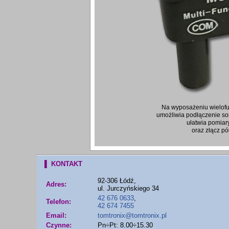
Na wyposażeniu wielof
umożliwia podłączenie so
ułatwia pomia
oraz złącz p
▌ KONTAKT
92-306 Łódź,
Adres:
ul. Jurczyńskiego 34
42 676 0633
,
Telefon:
42 674 7455
Email:
tomtronix@tomtronix.pl
Czynne:
Pn÷Pt: 8.00÷15.30