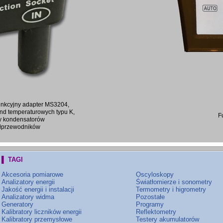
unkcyjny adapter MS3204,
nd temperaturowych typu K,
F
ry kondensatorów
ółprzewodników
▌ TAGI
Akcesoria pomiarowe
Oscyloskopy
Analizatory energii
Światłomierze i sonometry
Jakość energii i instalacji
Termometry i higrometry
Analizatory widma
Pozostałe
Generatory
Programy
Kalibratory liczników energii
Reflektometry
Kalibratory przemysłowe
Testery akumulatorów