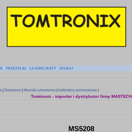
IE
PRZESYŁKI
LEASING/RATY
SZUKAJ
w
|
Dalmierze
|
Mierniki uziemienia
|
Kalibratory przemysłowe
|
Tomtronix - importer i dystrybutor firmy MASTECH
MS5208