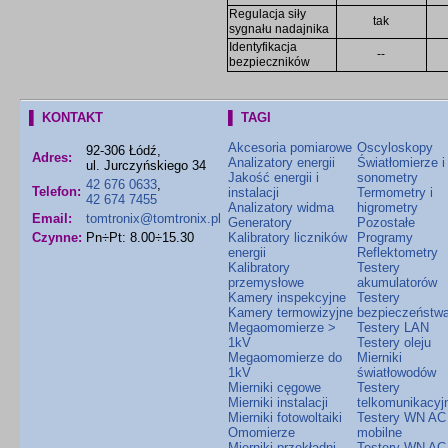
Regulacja siły
tak
sygnału nadajnika
Identyfikacja
--
bezpieczników
▌ KONTAKT
▌ TAGI
Akcesoria pomiarowe
Oscyloskopy
92-306 Łódź,
Adres:
Analizatory energii
Światłomierze i
ul. Jurczyńskiego 34
Jakość energii i
sonometry
42 676 0633
,
Telefon:
instalacji
Termometry i
42 674 7455
Analizatory widma
higrometry
Email:
tomtronix@tomtronix.pl
Generatory
Pozostałe
Czynne:
Pn÷Pt: 8.00÷15.30
Kalibratory liczników
Programy
energii
Reflektometry
Kalibratory
Testery
przemysłowe
akumulatorów
Kamery inspekcyjne
Testery
Kamery termowizyjne
bezpieczeństw
Megaomomierze >
Testery LAN
1kV
Testery oleju
Megaomomierze do
Mierniki
1kV
światłowodów
Mierniki cęgowe
Testery
Mierniki instalacji
telkomunikacyj
Mierniki fotowoltaiki
Testery WN AC
Omomierze
mobilne
Mierniki przekładni
Testery WN AC