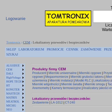
Logowanie
Lic
Warto
Tomtronix
:
CEM
:
Lokalizatory przewodów i bezpieczników
SKLEP
LABORATORIUM
PROMOCJE
CENNIK
ZAMÓWIENIE
PRZE
SZUKAJ
ALGODUE
Produkty firmy CEM
CEM
Producent
|
Mierniki uniwersalne
|
Mierniki cęgowe
|
Przys
DALI
cęgowe
|
Megaomomierze
|
Mierniki grubości lakieru
|
Mier
HighVoltage
uziemienia
|
Mierniki instalacji
|
Mostki RLC
|
Lokalizatory
HOPE TECH
Mierniki wilgotności
|
Mierniki światła
|
Mierniki smogu
|
Ta
HT
Anemometry
|
Kamery termowizyjne
|
Analizatory jakości e
KONGTER
MASTECH
MATRIX
Lokalizatory przewodów i bezpieczników:
MEATROL
Zestawienie
|
LA-1012
|
CT-240
MICSIG
NEO