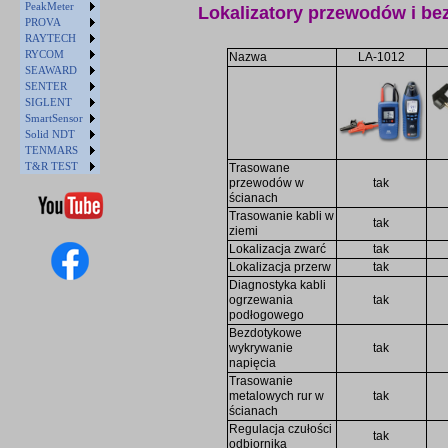
PeakMeter
Lokalizatory przewodów i be
PROVA
RAYTECH
RYCOM
Nazwa
LA-1012
SEAWARD
SENTER
SIGLENT
SmartSensor
Solid NDT
TENMARS
T&R TEST
Trasowane
przewodów w
tak
ścianach
Trasowanie kabli w
tak
ziemi
Lokalizacja zwarć
tak
Lokalizacja przerw
tak
Diagnostyka kabli
ogrzewania
tak
podłogowego
Bezdotykowe
wykrywanie
tak
napięcia
Trasowanie
metalowych rur w
tak
ścianach
Regulacja czułości
tak
odbiornika