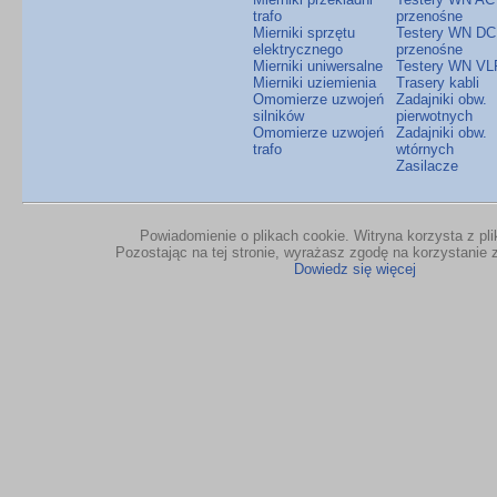
trafo
przenośne
Mierniki sprzętu
Testery WN DC
elektrycznego
przenośne
Mierniki uniwersalne
Testery WN VL
Mierniki uziemienia
Trasery kabli
Omomierze uzwojeń
Zadajniki obw.
silników
pierwotnych
Omomierze uzwojeń
Zadajniki obw.
trafo
wtórnych
Zasilacze
Powiadomienie o plikach cookie. Witryna korzysta z pl
Pozostając na tej stronie, wyrażasz zgodę na korzystanie z
Dowiedz się więcej