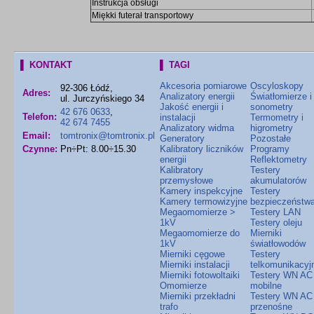
Instrukcja obsługi
Miękki futerał transportowy
▌ KONTAKT
▌ TAGI
Akcesoria pomiarowe
Oscyloskopy
92-306 Łódź,
Adres:
Analizatory energii
Światłomierze i
ul. Jurczyńskiego 34
Jakość energii i
sonometry
42 676 0633
,
Telefon:
instalacji
Termometry i
42 674 7455
Analizatory widma
higrometry
Email:
tomtronix@tomtronix.pl
Generatory
Pozostałe
Czynne:
Pn÷Pt: 8.00÷15.30
Kalibratory liczników
Programy
energii
Reflektometry
Kalibratory
Testery
przemysłowe
akumulatorów
Kamery inspekcyjne
Testery
Kamery termowizyjne
bezpieczeństw
Megaomomierze >
Testery LAN
1kV
Testery oleju
Megaomomierze do
Mierniki
1kV
światłowodów
Mierniki cęgowe
Testery
Mierniki instalacji
telkomunikacyj
Mierniki fotowoltaiki
Testery WN AC
Omomierze
mobilne
Mierniki przekładni
Testery WN AC
trafo
przenośne