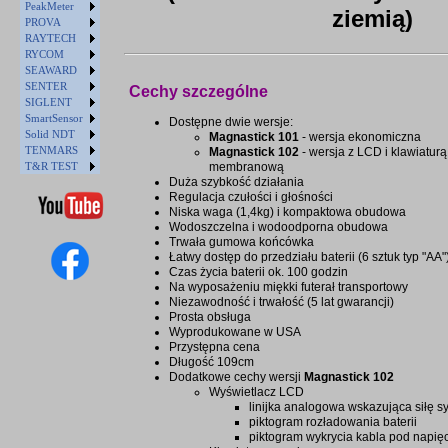
PeakMeter
ziemią)
PROVA
RAYTECH
RYCOM
SEAWARD
SENTER
Cechy szczególne
SIGLENT
SmartSensor
Dostępne dwie wersje:
Solid NDT
Magnastick 101
- wersja ekonomiczna
TENMARS
Magnastick 102
- wersja z LCD i klawiaturą
membranową
T&R TEST
Duża szybkość działania
Regulacja czułości i głośności
Niska waga (1,4kg) i kompaktowa obudowa
Wodoszczelna i wodoodporna obudowa
Trwała gumowa końcówka
Łatwy dostęp do przedziału baterii (6 sztuk typ "AA"
Czas życia baterii ok. 100 godzin
Na wyposażeniu miękki futerał transportowy
Niezawodność i trwałość (5 lat gwarancji)
Prosta obsługa
Wyprodukowane w USA
Przystępna cena
Długość 109cm
Dodatkowe cechy wersji
Magnastick 102
Wyświetlacz LCD
linijka analogowa wskazująca siłę s
piktogram rozładowania baterii
piktogram wykrycia kabla pod napię