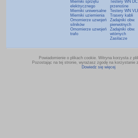
Mierniki sprzętu
Testery WN DC
elektrycznego
przenośne
Mierniki uniwersalne
Testery WN VL
Mierniki uziemienia
Trasery kabli
Omomierze uzwojeń
Zadajniki obw.
silników
pierwotnych
Omomierze uzwojeń
Zadajniki obw.
trafo
wtórnych
Zasilacze
Powiadomienie o plikach cookie. Witryna korzysta z pl
Pozostając na tej stronie, wyrażasz zgodę na korzystanie z
Dowiedz się więcej