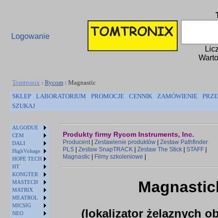
Logowanie
Lic
Warto
Tomtronix
:
Rycom
:
Magnastic
SKLEP
LABORATORIUM
PROMOCJE
CENNIK
ZAMÓWIENIE
PRZE
SZUKAJ
ALGODUE
Produkty firmy Rycom Instruments, Inc.
CEM
Producent
|
Zestawienie produktów
|
Zestaw Pathfinder
DALI
PLS
|
Zestaw SnapTRACK
|
Zestaw The Stick
|
STAFF
|
HighVoltage
Magnastic
|
Filmy szkoleniowe
|
HOPE TECH
HT
KONGTER
Magnastic
MASTECH
MATRIX
MEATROL
MICSIG
(lokalizator żelaznych 
NEO