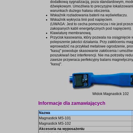
dodatkową sygnalizacją, poza standardowym, mo
dźwiękowym. Umożliwia to precyzyjne lokalizowani
warunkach dużego hałasu otoczenia.
Wskaźnik rozładowania baterii na wyświetlaczu.
Wskaźnik wykrycia linii pod napięciem.
(UWAGA: Jest to cecha pomocnicza i nie jest prze
zakopanych kabli energetycznych pod napięciem).
Klawiaturę membranową.
Przycisk kasowania, który pozwala na osiągnięcie w
polepszenie jakości działania. Przy zakłóceniu ma
wprowadzić na przykład metalowe ogrodzenie, pros
"kasuj" powoduje skasowanie zakłócenia i umożli
poszukiwań bez interferencji. Nie ma potrzeby reduk
zawsze przywraca perfekcyjny balans magnetyczny 
"kasuj".
Widok Magnastick 102
Informacje dla zamawiających
Nazwa
Magnastick MS-101
Magnastick MS-102
Akcesoria na wyposażeniu