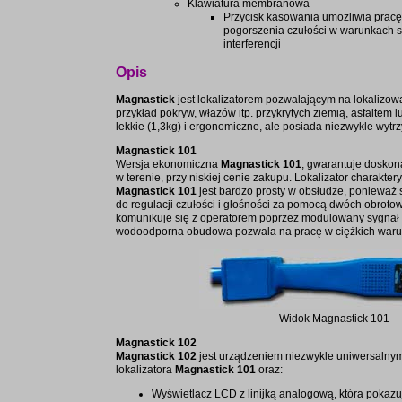
Klawiatura membranowa
Przycisk kasowania umożliwia pracę
pogorszenia czułości w warunkach s
interferencji
Opis
Magnastick
jest lokalizatorem pozwalającym na lokalizow
przykład pokryw, włazów itp. przykrytych ziemią, asfaltem 
lekkie (1,3kg) i ergonomiczne, ale posiada niezwykle wytr
Magnastick 101
Wersja ekonomiczna
Magnastick 101
, gwarantuje doskon
w terenie, przy niskiej cenie zakupu. Lokalizator charakter
Magnastick 101
jest bardzo prosty w obsłudze, ponieważ
do regulacji czułości i głośności za pomocą dwóch obrotow
komunikuje się z operatorem poprzez modulowany sygnał
wodoodporna obudowa pozwala na pracę w ciężkich war
Widok Magnastick 101
Magnastick 102
Magnastick 102
jest urządzeniem niezwykle uniwersalnym
lokalizatora
Magnastick 101
oraz:
Wyświetlacz LCD z linijką analogową, która pokazu