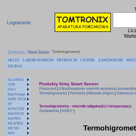
Logowanie
Lic
Warto
Tomtronix
:
Smart Sensor
:
Termohigrometry
SKLEP
LABORATORIUM
PROMOCJE
CENNIK
ZAMÓWIENIE
PRZE
SZUKAJ
ALGODUE
Produkty firmy Smart Sensor
CEM
Producent
|
Ultradźwiękowe mierniki wysokości przewodó
DALI
Termohigrometry
|
Pirometry
|
Mierniki wilgoci
|
Dalmierze 
HighVoltage
HOPE TECH
HT
Termohigrometry - mierniki wilgotności i temperatury:
KONGTER
Zestawienie
|
AS837
|
MASTECH
MATRIX
MEATROL
Termohigromet
MICSIG
NEO