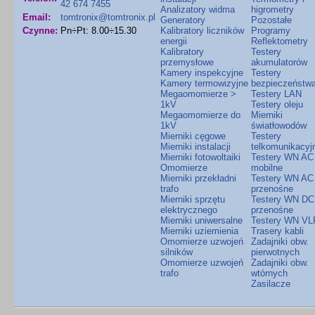
42 674 7455
Analizatory widma
higrometry
Email:
tomtronix@tomtronix.pl
Generatory
Pozostałe
Czynne:
Pn÷Pt: 8.00÷15.30
Kalibratory liczników
Programy
energii
Reflektometry
Kalibratory
Testery
przemysłowe
akumulatorów
Kamery inspekcyjne
Testery
Kamery termowizyjne
bezpieczeństw
Megaomomierze >
Testery LAN
1kV
Testery oleju
Megaomomierze do
Mierniki
1kV
światłowodów
Mierniki cęgowe
Testery
Mierniki instalacji
telkomunikacyj
Mierniki fotowoltaiki
Testery WN AC
Omomierze
mobilne
Mierniki przekładni
Testery WN AC
trafo
przenośne
Mierniki sprzętu
Testery WN DC
elektrycznego
przenośne
Mierniki uniwersalne
Testery WN VL
Mierniki uziemienia
Trasery kabli
Omomierze uzwojeń
Zadajniki obw.
silników
pierwotnych
Omomierze uzwojeń
Zadajniki obw.
trafo
wtórnych
Zasilacze