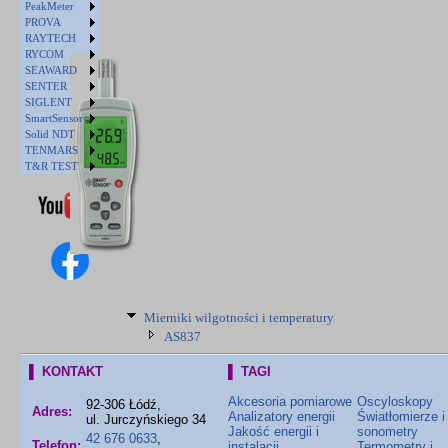
PeakMeter
PROVA
RAYTECH
RYCOM
SEAWARD
SENTER
SIGLENT
SmartSensor
Solid NDT
TENMARS
T&R TEST
Mierniki wilgotności i temperatury
AS837
▌ KONTAKT
▌ TAGI
Akcesoria pomiarowe
Oscyloskopy
92-306 Łódź,
Adres:
Analizatory energii
Światłomierze i
ul. Jurczyńskiego 34
Jakość energii i
sonometry
42 676 0633
,
Telefon:
instalacji
Termometry i