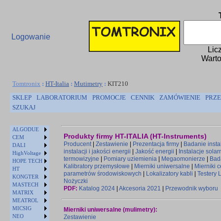
Logowanie
Lic
Warto
Tomtronix
:
HT-Italia
:
Mutimetry
:
KIT210
SKLEP
LABORATORIUM
PROMOCJE
CENNIK
ZAMÓWIENIE
PRZE
SZUKAJ
ALGODUE
Produkty firmy HT-ITALIA (HT-Instruments)
CEM
Producent
|
Zestawienie
|
Prezentacja firmy
|
Badanie instal
DALI
instalacji i jakości energii
|
Jakość energii
|
Instalacje solar
HighVoltage
termowizyjne
|
Pomiary uziemienia
|
Megaomonierze
|
Bad
HOPE TECH
Kalibratory przemysłowe
|
Mierniki uniwersalne
|
Mierniki 
HT
parametrów środowiskowych
|
Lokalizatory kabli
|
Testery 
KONGTER
Nożyczki
MASTECH
PDF:
Katalog 2024
|
Akcesoria 2021
|
Przewodnik wyboru
MATRIX
MEATROL
MICSIG
Mierniki uniwersalne (mulimetry):
NEO
Zestawienie