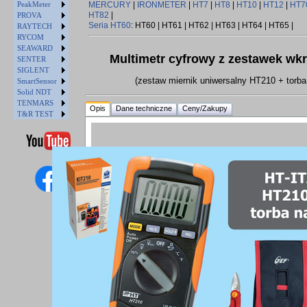
PeakMeter
MERCURY
|
IRONMETER
|
HT7
|
HT8
|
HT10
|
HT12
|
HT7
HT82
|
PROVA
Seria HT60
: HT60 | HT61 | HT62 | HT63 | HT64 | HT65 |
RAYTECH
RYCOM
SEAWARD
Multimetr cyfrowy z zestawek wk
SENTER
SIGLENT
(zestaw miernik uniwersalny HT210 + torba
SmartSensor
Solid NDT
TENMARS
Opis
Dane techniczne
Ceny/Zakupy
T&R TEST