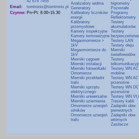
42 674 7455
Analizatory widma
higrometry
Email:
tomtronix@tomtronix.pl
Generatory
Pozostałe
Czynne:
Pn÷Pt: 8.00÷15.30
Kalibratory liczników
Programy
energii
Reflektometry
Kalibratory
Testery
przemysłowe
akumulatorów
Kamery inspekcyjne
Testery
Kamery termowizyjne
bezpieczeństw
Megaomomierze >
Testery LAN
1kV
Testery oleju
Megaomomierze do
Mierniki
1kV
światłowodów
Mierniki cęgowe
Testery
Mierniki instalacji
telkomunikacyj
Mierniki fotowoltaiki
Testery WN AC
Omomierze
mobilne
Mierniki przekładni
Testery WN AC
trafo
przenośne
Mierniki sprzętu
Testery WN DC
elektrycznego
przenośne
Mierniki uniwersalne
Testery WN VL
Mierniki uziemienia
Trasery kabli
Omomierze uzwojeń
Zadajniki obw.
silników
pierwotnych
Omomierze uzwojeń
Zadajniki obw.
trafo
wtórnych
Zasilacze