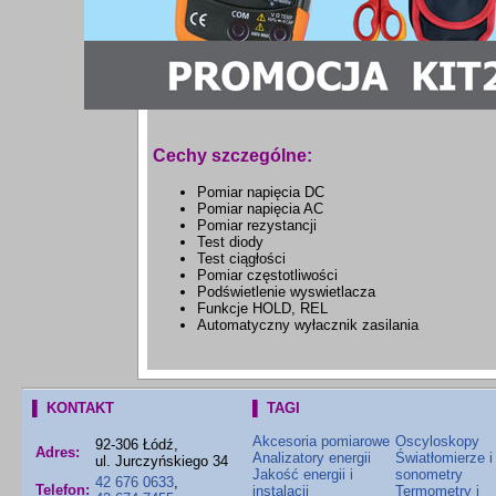
Cechy szczególne:
Pomiar napięcia DC
Pomiar napięcia AC
Pomiar rezystancji
Test diody
Test ciągłości
Pomiar częstotliwości
Podświetlenie wyswietlacza
Funkcje HOLD, REL
Automatyczny wyłacznik zasilania
▌ KONTAKT
▌ TAGI
Akcesoria pomiarowe
Oscyloskopy
92-306 Łódź,
Adres:
Analizatory energii
Światłomierze i
ul. Jurczyńskiego 34
Jakość energii i
sonometry
42 676 0633
,
Telefon:
instalacji
Termometry i