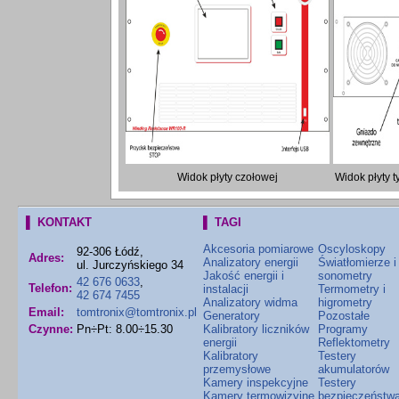
Widok płyty czołowej
Widok płyty t
▌ KONTAKT
▌ TAGI
Akcesoria pomiarowe
Oscyloskopy
92-306 Łódź,
Adres:
Analizatory energii
Światłomierze i
ul. Jurczyńskiego 34
Jakość energii i
sonometry
42 676 0633
,
Telefon:
instalacji
Termometry i
42 674 7455
Analizatory widma
higrometry
Email:
tomtronix@tomtronix.pl
Generatory
Pozostałe
Czynne:
Pn÷Pt: 8.00÷15.30
Kalibratory liczników
Programy
energii
Reflektometry
Kalibratory
Testery
przemysłowe
akumulatorów
Kamery inspekcyjne
Testery
Kamery termowizyjne
bezpieczeństw