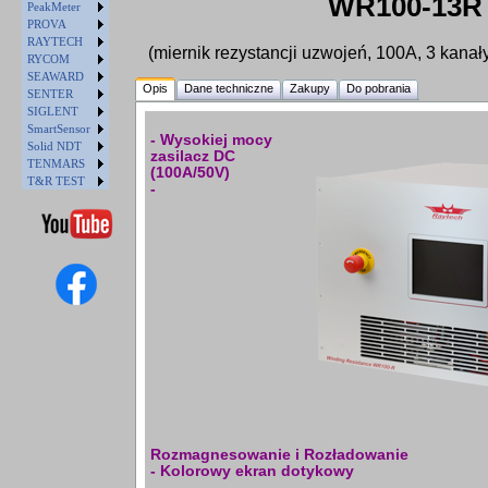
WR100-13R
PeakMeter
PROVA
RAYTECH
(miernik rezystancji uzwojeń, 100A, 3 kana
RYCOM
SEAWARD
Opis
Dane techniczne
Zakupy
Do pobrania
SENTER
SIGLENT
SmartSensor
- Wysokiej mocy
Solid NDT
zasilacz DC
TENMARS
(100A/50V)
T&R TEST
-
Rozmagnesowanie i Rozładowanie
- Kolorowy ekran dotykowy