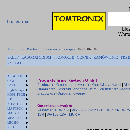
Logowanie
Lic
Warto
Tomtronix
:
Raytech
:
Omomierze uzwojeń
:
WR100-13R
SKLEP
LABORATORIUM
PROMOCJE
CENNIK
ZAMÓWIENIE
PRZE
SZUKAJ
ALGODUE
Produkty firmy Raytech GmbH
CEM
Producent
|
Omomierze uzwojeń
|
Mierniki przekładni
|
Mik
DALI
Omomierze
|
Mierniki Tangensa Delta
|
Miernik przekładni
HighVoltage
prądowych
|
Oprogramowanie
|
HOPE TECH
HT
KONGTER
Omomierze uzwojeń:
MASTECH
Zestawienie
|
WR14
|
WR50-12
|
WR50-13
|
WR14R
|
WR5
MATRIX
12R
|
WR100-13R
|
MUX R
MEATROL
MICSIG
NEO