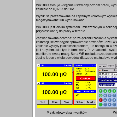
WR100R stosuje wstępnie ustawiony poziom prądu, wybi
zakresie od 0,025A do 50A .
Wyniki są prezentowane na czytelnym kolorowym wyświe
magazynowane lub wydrukowane.
WR100R jest lekkim systemem umieszczonym w solidnej
przystosowanej do pracy w terenie.
Zaawansowana ochrona: po załączeniu zasilania system i
kalibracji, sekwencyjne sprawdzanie obwodów. Jeżeli w cz
zostanie wykryty jakikolwiek problem, lub nastąpi to w cz
jest natychmiast o tym informowany. Po załaczeniu, syst
monitoruje swoją pracę. Seria WR posiada rozbudowane
Jest to jeden z wielu powodów dlaczego można było wydł
Przykładowy ekran wyników
Wi