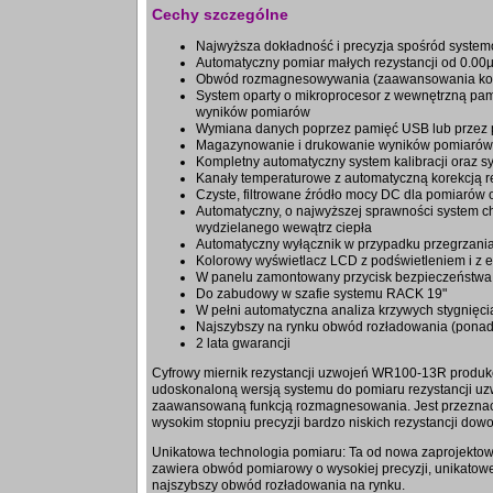
Cechy szczególne
Najwyższa dokładność i precyzja spośród syst
Automatyczny pomiar małych rezystancji od 0.0
Obwód rozmagnesowywania (zaawansowania kon
System oparty o mikroprocesor z wewnętrzną pa
wyników pomiarów
Wymiana danych poprzez pamięć USB lub przez 
Magazynowanie i drukowanie wyników pomiarów 
Kompletny automatyczny system kalibracji oraz s
Kanały temperaturowe z automatyczną korekcją re
Czyste, filtrowane źródło mocy DC dla pomiarów 
Automatyczny, o najwyższej sprawności system c
wydzielanego wewątrz ciepła
Automatyczny wyłącznik w przypadku przegrzani
Kolorowy wyświetlacz LCD z podświetleniem i z
W panelu zamontowany przycisk bezpieczeństw
Do zabudowy w szafie systemu RACK 19"
W pełni automatyczna analiza krzywych stygnięci
Najszybszy na rynku obwód rozładowania (ponad
2 lata gwarancji
Cyfrowy miernik rezystancji uzwojeń WR100-13R produkc
udoskonaloną wersją systemu do pomiaru rezystancji uzw
zaawansowaną funkcją rozmagnesowania. Jest przezna
wysokim stopniu precyzji bardzo niskich rezystancji dow
Unikatowa technologia pomiaru: Ta od nowa zaprojekto
zawiera obwód pomiarowy o wysokiej precyzji, unikatowe 
najszybszy obwód rozładowania na rynku.