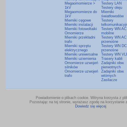
Megaomomierze >
Testery LAN
1kV
Testery oleju
Megaomomierze do
Mierniki
1kV
światłowodów
Mierniki cęgowe
Testery
Mierniki instalacji
telkomunikacyj
Mierniki fotowoltaiki
Testery WN AC
Omomierze
mobilne
Mierniki przekładni
Testery WN AC
trafo
przenośne
Mierniki sprzętu
Testery WN DC
elektrycznego
przenośne
Mierniki uniwersalne
Testery WN VL
Mierniki uziemienia
Trasery kabli
Omomierze uzwojeń
Zadajniki obw.
silników
pierwotnych
Omomierze uzwojeń
Zadajniki obw.
trafo
wtórnych
Zasilacze
Powiadomienie o plikach cookie. Witryna korzysta z pl
Pozostając na tej stronie, wyrażasz zgodę na korzystanie z
Dowiedz się więcej