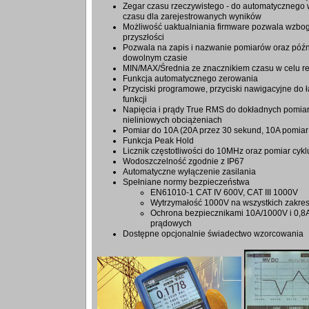
Zegar czasu rzeczywistego - do automatycznego
czasu dla zarejestrowanych wyników
Możliwość uaktualniania firmware pozwala wzbo
przyszłości
Pozwala na zapis i nazwanie pomiarów oraz póź
dowolnym czasie
MIN/MAX/Średnia ze znacznikiem czasu w celu reje
Funkcja automatycznego zerowania
Przyciski programowe, przyciski nawigacyjne do 
funkcji
Napięcia i prądy True RMS do dokładnych pomia
nieliniowych obciążeniach
Pomiar do 10A (20A przez 30 sekund, 10A pomiar 
Funkcja Peak Hold
Licznik częstotliwości do 10MHz oraz pomiar cyk
Wodoszczelność zgodnie z IP67
Automatyczne wyłączenie zasilania
Spełniane normy bezpieczeństwa
EN61010-1 CAT IV 600V, CAT III 1000V
Wytrzymałość 1000V na wszystkich zakre
Ochrona bezpiecznikami 10A/1000V i 0,8
prądowych
Dostępne opcjonalnie świadectwo wzorcowania