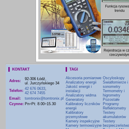
Funkcja rysow
trendu
Rejestracja w c
rzeczywisty
▌ KONTAKT
▌ TAGI
Akcesoria pomiarowe
Oscyloskopy
92-306 Łódź,
Adres:
Analizatory energii
Światłomierze i
ul. Jurczyńskiego 34
Jakość energii i
sonometry
42 676 0633
,
Telefon:
instalacji
Termometry i
42 674 7455
Analizatory widma
higrometry
Email:
tomtronix@tomtronix.pl
Generatory
Pozostałe
Czynne:
Pn÷Pt: 8.00÷15.30
Kalibratory liczników
Programy
energii
Reflektometry
Kalibratory
Testery
przemysłowe
akumulatorów
Kamery inspekcyjne
Testery
Kamery termowizyjne
bezpieczeństw