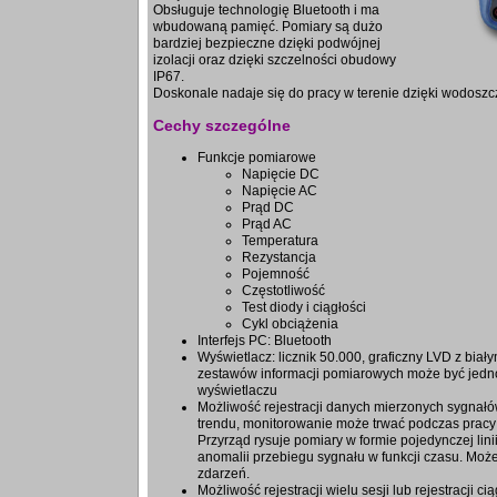
Obsługuje technologię Bluetooth i ma
wbudowaną pamięć. Pomiary są dużo
bardziej bezpieczne dzięki podwójnej
izolacji oraz dzięki szczelności obudowy
IP67.
Doskonale nadaje się do pracy w terenie dzięki wodosz
Cechy szczególne
Funkcje pomiarowe
Napięcie DC
Napięcie AC
Prąd DC
Prąd AC
Temperatura
Rezystancja
Pojemność
Częstotliwość
Test diody i ciągłości
Cykl obciążenia
Interfejs PC: Bluetooth
Wyświetlacz: licznik 50.000, graficzny LVD z bia
zestawów informacji pomiarowych może być jed
wyświetlaczu
Możliwość rejestracji danych mierzonych sygnałó
trendu, monitorowanie może trwać podczas pracy
Przyrząd rysuje pomiary w formie pojedynczej lin
anomalii przebiegu sygnału w funkcji czasu. Moż
zdarzeń.
Możliwość rejestracji wielu sesji lub rejestracji c