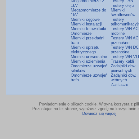
Megaomomierze >
Testery LAN
1kV
Testery oleju
Megaomomierze do
Mierniki
1kV
światłowodów
Mierniki cęgowe
Testery
Mierniki instalacji
telkomunikacyj
Mierniki fotowoltaiki
Testery WN AC
Omomierze
mobilne
Mierniki przekładni
Testery WN AC
trafo
przenośne
Mierniki sprzętu
Testery WN DC
elektrycznego
przenośne
Mierniki uniwersalne
Testery WN VL
Mierniki uziemienia
Trasery kabli
Omomierze uzwojeń
Zadajniki obw.
silników
pierwotnych
Omomierze uzwojeń
Zadajniki obw.
trafo
wtórnych
Zasilacze
Powiadomienie o plikach cookie. Witryna korzysta z pl
Pozostając na tej stronie, wyrażasz zgodę na korzystanie z
Dowiedz się więcej