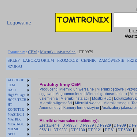
Logowanie
Lic
Warto
Tomtronix
:
CEM
:
Mierniki uniwersalne
:
DT-9979
SKLEP
LABORATORIUM
PROMOCJE
CENNIK
ZAMÓWIENIE
PRZE
SZUKAJ
ALGODUE
Produkty firmy CEM
CEM
Producent
|
Mierniki uniwersalne
|
Mierniki cęgowe
|
Przys
DALI
cęgowe
|
Megaomomierze
|
Mierniki grubości lakieru
|
Mier
HighVoltage
uziemienia
|
Mierniki instalacji
|
Mostki RLC
|
Lokalizatory
HOPE TECH
Mierniki wilgotności
|
Mierniki światła
|
Mierniki smogu
|
Ta
HT
Anemometry
|
Kamery termowizyjne
|
Analizatory jakości e
KONGTER
MASTECH
MATRIX
Mierniki uniwersalne (multimetry):
MEATROL
Zestawienie
|
DT-9987
|
DT-9979
|
DT-9929
|
DT-989
|
DT-9
MICSIG
9561H
|
DT-9331
|
DT-9130
|
DT-9121
|
DT-61
|
DT-5302
|
NEO