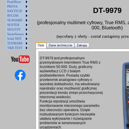
PeakMeter
PROVA
DT-9979
RAYTECH
RYCOM
SEAWARD
(profesjonalny multimetr cyfrowy, True RMS, a
SENTER
000, Bluetooth)
SIGLENT
SmartSensor
(wycofany z oferty - został zastąpiony prz
Solid NDT
TENMARS
Opis
Dane techniczne
Zakupy
T&R TEST
DT-9979 jest profesjonalnym
przemysłowym miernikiem True RMS z
licznikiem 50.000. Duży, graficzny
wyświetlacz LCD z białym
podświetleniem. Posiada szybki
przetwornik analogowo-cyfrowy o
wysokiej dokładności, ma wbudowany
rejestrator oraz możliwość graficznej
prezentacji trendu zmian przechwyconej
mierzonej wielkości.
Funkcja rejestracji umożliwia
monitorowanie mierzonego parametru
bez obecności operatora. Dzięki
rozbudowanym funkcjom niezwykle
ułatwia wykrywanie i rozwiązanie
problemów w serwisowanych
urządzeniach.