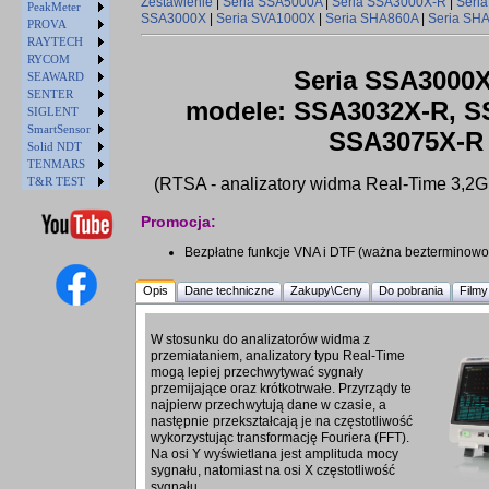
Zestawienie
|
Seria SSA5000A
|
Seria SSA3000X-R
|
Seri
PeakMeter
SSA3000X
|
Seria SVA1000X
|
Seria SHA860A
|
Seria SH
PROVA
RAYTECH
RYCOM
Seria SSA3000
SEAWARD
SENTER
modele: SSA3032X-R, S
SIGLENT
SmartSensor
SSA3075X-R
Solid NDT
TENMARS
T&R TEST
(RTSA - analizatory widma Real-Time 3,2G
Promocja:
Bezpłatne funkcje VNA i DTF (ważna bezterminowo
Opis
Dane techniczne
Zakupy\Ceny
Do pobrania
Filmy
W stosunku do analizatorów widma z
przemiataniem, analizatory typu Real-Time
mogą lepiej przechwytywać sygnały
przemijające oraz krótkotrwałe. Przyrządy te
najpierw przechwytują dane w czasie, a
następnie przekształcają je na częstotliwość
wykorzystując transformację Fouriera (FFT).
Na osi Y wyświetlana jest amplituda mocy
sygnału, natomiast na osi X częstotliwość
sygnału.