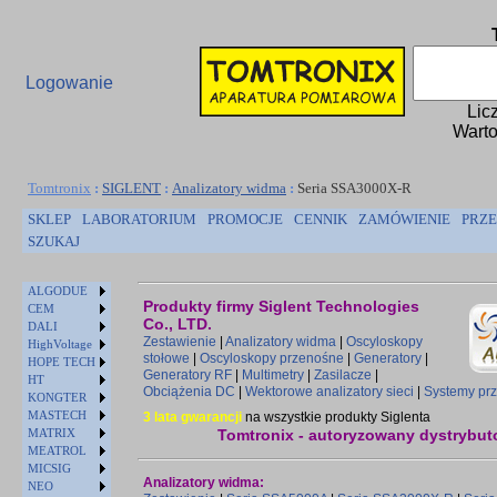
Logowanie
Lic
Warto
Tomtronix
:
SIGLENT
:
Analizatory widma
:
Seria SSA3000X-R
SKLEP
LABORATORIUM
PROMOCJE
CENNIK
ZAMÓWIENIE
PRZE
SZUKAJ
ALGODUE
Produkty firmy Siglent Technologies
CEM
Co., LTD.
DALI
Zestawienie
|
Analizatory widma
|
Oscyloskopy
HighVoltage
stołowe
|
Oscyloskopy przenośne
|
Generatory
|
HOPE TECH
Generatory RF
|
Multimetry
|
Zasilacze
|
HT
Obciążenia DC
|
Wektorowe analizatory sieci
|
Systemy prz
KONGTER
MASTECH
3 lata gwarancji
na wszystkie produkty Siglenta
MATRIX
Tomtronix - autoryzowany dystrybuto
MEATROL
MICSIG
Analizatory widma:
NEO