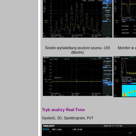
Średni wyświetlany poziom szumu -165
Monitor w
dBm/Hz
Tryb analizy Real-Time
Gęstość, 3D, Spektrogram, PvT