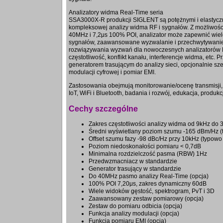
Analizatory widma Real-Time seria
SSA3000X-R produkcji SIGLENT są potężnymi i elastycz
kompleksowej analizy widma RF i sygnałów. Z możliwośc
40MHz i 7,2μs 100% POI, analizator może zapewnić wie
sygnałów, zaawansowane wyzwalanie i przechwytywanie
rozwiązywania wyzwań dla nowoczesnych analizatorów R
częstotliwość, konflikt kanału, interferencje widma, etc. 
generatorem trasującym do analizy sieci, opcjonalnie 
modulacji cyfrowej i pomiar EMI.
Zastosowania obejmują monitorowanie/ocenę transmisji,
IoT, WiFi i Bluetooth, badania i rozwój, edukacja, produkcj
Cechy szczególne
Zakres częstotliwości analizy widma od 9kHz do 
Średni wyświetlany poziom szumu -165 dBm/Hz (
Offset szumu fazy -98 dBc/Hz przy 10kHz (typow
Poziom niedoskonałości pomiaru < 0,7dB
Minimalna rozdzielczość pasma (RBW) 1Hz
Przedwzmacniacz w standardzie
Generator trasujący w standardzie
Do 40MHz pasmo analizy Real-Time (opcja)
100% POI 7,20μs, zakres dynamiczny 60dB
Wiele widoków gęstość, spektrogram, PvT i 3D
Zaawansowany zestaw pomiarowy (opcja)
Zestaw do pomiaru odbicia (opcja)
Funkcja analizy modulacji (opcja)
Funkcja pomiaru EMI (opcja)