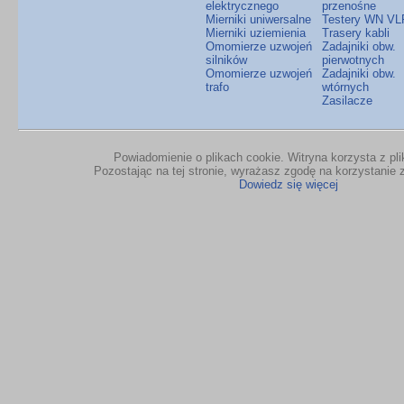
elektrycznego
przenośne
Mierniki uniwersalne
Testery WN VL
Mierniki uziemienia
Trasery kabli
Omomierze uzwojeń
Zadajniki obw.
silników
pierwotnych
Omomierze uzwojeń
Zadajniki obw.
trafo
wtórnych
Zasilacze
Powiadomienie o plikach cookie. Witryna korzysta z pl
Pozostając na tej stronie, wyrażasz zgodę na korzystanie z
Dowiedz się więcej