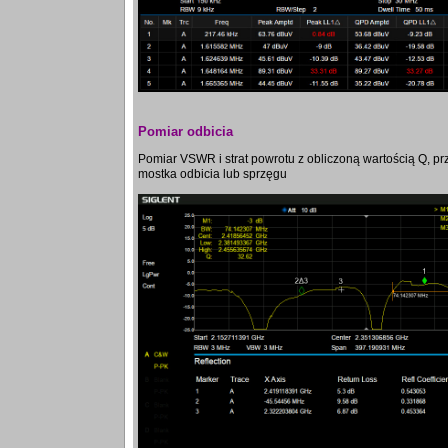
Pomiar odbicia
Pomiar VSWR i strat powrotu z obliczoną wartością Q, p
mostka odbicia lub sprzęgu