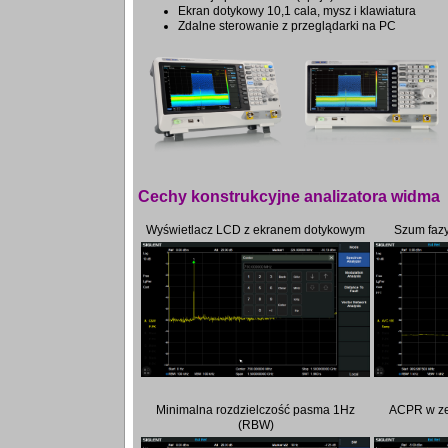
Ekran dotykowy 10,1 cala, mysz i klawiatura
Zdalne sterowanie z przeglądarki na PC
Cechy konstrukcyjne analizatora widma
Wyświetlacz LCD z ekranem dotykowym
Szum fazy
Minimalna rozdzielczość pasma 1Hz
ACPR w z
(RBW)