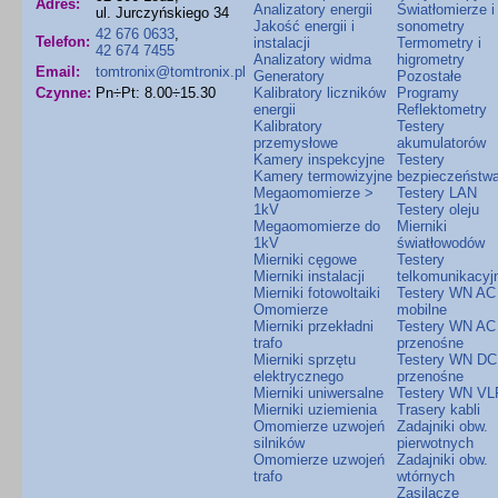
Adres:
Analizatory energii
Światłomierze i
ul. Jurczyńskiego 34
Jakość energii i
sonometry
42 676 0633
,
Telefon:
instalacji
Termometry i
42 674 7455
Analizatory widma
higrometry
Email:
tomtronix@tomtronix.pl
Generatory
Pozostałe
Czynne:
Pn÷Pt: 8.00÷15.30
Kalibratory liczników
Programy
energii
Reflektometry
Kalibratory
Testery
przemysłowe
akumulatorów
Kamery inspekcyjne
Testery
Kamery termowizyjne
bezpieczeństw
Megaomomierze >
Testery LAN
1kV
Testery oleju
Megaomomierze do
Mierniki
1kV
światłowodów
Mierniki cęgowe
Testery
Mierniki instalacji
telkomunikacyj
Mierniki fotowoltaiki
Testery WN AC
Omomierze
mobilne
Mierniki przekładni
Testery WN AC
trafo
przenośne
Mierniki sprzętu
Testery WN DC
elektrycznego
przenośne
Mierniki uniwersalne
Testery WN VL
Mierniki uziemienia
Trasery kabli
Omomierze uzwojeń
Zadajniki obw.
silników
pierwotnych
Omomierze uzwojeń
Zadajniki obw.
trafo
wtórnych
Zasilacze