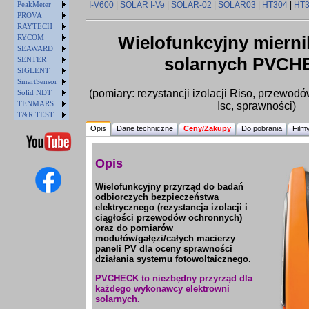
PeakMeter
I-V600
|
SOLAR I-Ve
|
SOLAR-02
|
SOLAR03
|
HT304
|
HT
PROVA
RAYTECH
Wielofunkcyjny miernik
RYCOM
SEAWARD
solarnych PVCH
SENTER
SIGLENT
SmartSensor
(pomiary: rezystancji izolacji Riso, przewo
Solid NDT
TENMARS
Isc, sprawności)
T&R TEST
Opis
Dane techniczne
Ceny/Zakupy
Do pobrania
Film
Opis
Wielofunkcyjny przyrząd do badań
odbiorczych bezpieczeństwa
elektrycznego (rezystancja izolacji i
ciągłości przewodów ochronnych)
oraz do pomiarów
modułów/gałęzi/całych macierzy
paneli PV dla oceny sprawności
działania systemu fotowoltaicznego.
PVCHECK to niezbędny przyrząd dla
każdego wykonawcy elektrowni
solarnych.