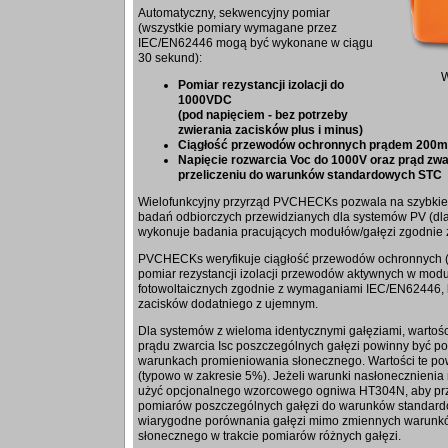
Automatyczny, sekwencyjny pomiar
(wszystkie pomiary wymagane przez
IEC/EN62446 mogą być wykonane w ciągu
30 sekund):
Pomiar rezystancji izolacji do
1000VDC
(pod napięciem - bez potrzeby
zwierania zacisków plus i minus)
Ciągłość przewodów ochronnych prądem 200
Napięcie rozwarcia Voc do 1000V oraz prąd zwa
przeliczeniu do warunków standardowych STC
Wielofunkcyjny przyrząd PVCHECKs pozwala na szybkie
badań odbiorczych przewidzianych dla systemów PV (dla 
wykonuje badania pracujących modułów/gałęzi zgodnie 
PVCHECKs weryfikuje ciągłość przewodów ochronnych (o
pomiar rezystancji izolacji przewodów aktywnych w moduł
fotowoltaicznych zgodnie z wymaganiami IEC/EN62446, 
zacisków dodatniego z ujemnym.
Dla systemów z wieloma identycznymi gałęziami, wartości
prądu zwarcia Isc poszczególnych gałęzi powinny być p
warunkach promieniowania słonecznego. Wartości te po
(typowo w zakresie 5%). Jeżeli warunki nasłonecznienia n
użyć opcjonalnego wzorcowego ogniwa HT304N, aby przy
pomiarów poszczególnych gałęzi do warunków standard
wiarygodne porównania gałęzi mimo zmiennych warunk
słonecznego w trakcie pomiarów różnych gałęzi.