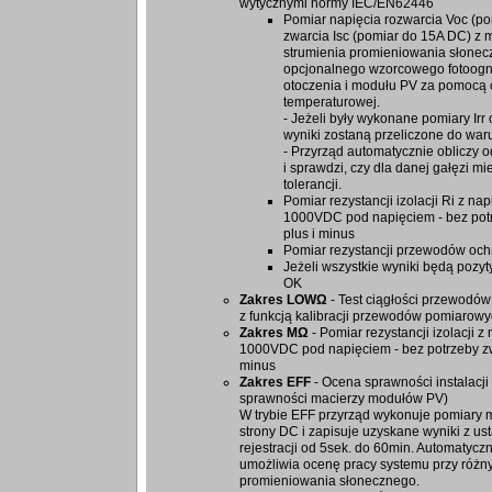
wytycznymi normy IEC/EN62446
Pomiar napięcia rozwarcia Voc (p
zwarcia Isc (pomiar do 15A DC) z
strumienia promieniowania słonec
opcjonalnego wzorcowego fotoogn
otoczenia i modułu PV za pomocą 
temperaturowej.
- Jeżeli były wykonane pomiary Irr
wyniki zostaną przeliczone do wa
- Przyrząd automatycznie obliczy 
i sprawdzi, czy dla danej gałęzi m
tolerancji.
Pomiar rezystancji izolacji Ri z na
1000VDC pod napięciem - bez pot
plus i minus
Pomiar rezystancji przewodów o
Jeżeli wszystkie wyniki będą pozy
OK
Zakres LOWΩ
- Test ciągłości przewod
z funkcją kalibracji przewodów pomiarow
Zakres MΩ
- Pomiar rezystancji izolacji 
1000VDC pod napięciem - bez potrzeby zw
minus
Zakres EFF
- Ocena sprawności instalacji
sprawności macierzy modułów PV)
W trybie EFF przyrząd wykonuje pomiary 
strony DC i zapisuje uzyskane wyniki z u
rejestracji od 5sek. do 60min. Automatyczn
umożliwia ocenę pracy systemu przy róż
promieniowania słonecznego.