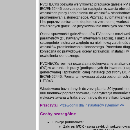
PVCHECKs pozwala weryfikować pracujące gałęzie PV 
IEC/EN62446 poprzez pomiar napięcia rozwarcia obwodu
warunkach pracy i odniesieniu do warunków standardow
promieniowania słonecznego). Przyrząd automatycznie 
i Isc poprzez porównanie dopiero co zmierzonej wartości 
zmierzonych gałęzi PV (użytkownik nie musi tych oblicz
Ocena sprawności gałęzi/modułów PV poprzez możliwość d
parametrów (z ustawianym interwałem zapisu). Funkcja au
szczególnie istotna ze względu na nieliniową zależność 
warunków promieniowania słonecznego. Procedura długotr
konieczna do prawidłowej oceny sprawności instalacji 
oświetlenia słonecznego.
PVCHECKs również pozwala na dokonywanie analizy dzi
(DC) w warunkach pracy (podłączonych do inwertera) z
generowanej i sprawności całej instalacji (od strony DC) 
IEC/EN62446. Pomiar ten wymaga użycia opcjonalnych
HT304N.
Wbudowana baza danych do zarządzania 30 typami modu
000 modułów poprzez software). Specyfikacja modułów z
wykorzystywana w trakcie pomiarów do weryfikacji bież
Przeczytaj:
Przewodnik dla instalatorów sytemów PV
Cechy szczególne
Funkcje pomiarowe:
Zakres IVCK
- seria szybkich sekwencyjn