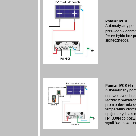
Pomiar IVCK
Automatyczny pom
przewodów ochro
PV (w trybie bez 
słonecznego).
Pomiar IVCK+Irr
Automatyczny pom
przewodów ochron
łącznie z pomiare
promieniowania sł
temperatury otocz
opcjonalnych akc
i PT300N co pozwa
wyników do waru