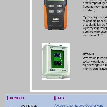
oraz temperatury 
(idealne rozwiąza
instalacji).
Oprócz tego SOLA
rejestrację pomia
przesłanie ich do
wykorzystuje zare
pomiarów do ekstr
warunków STC.
HT304N
Wzorcowe fotoog
wykonywanie pom
słonecznego dla 
monokrystalicznych
▌ KONTAKT
▌ TAGI
Akcesoria pomiarowe
Oscyloskopy
92-306 Łódź,