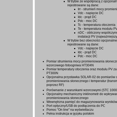
W trybie ze współpracą z opcjona
rejestrowane są dane:
Irr - strumień mocy promie
Vdc - napięcie DC
Idc - prąd DC
Pdc - moc DC
Tc - temperatura otoczenia
Te - temperatura modułu P
nDC - obliczony współczyn
instalacji PV (najważniejs
W trybie bez obecności opcjonaln
rejestrowane są dane:
Vdc - napięcie DC
Idc - prąd DC
Pdc - moc DC
Pomiar strumienia mocy promieniowania słonec
wzorcowego fotoogniwa HT304N
Pomiar temperatury otoczenia oraz modułu PV z
PT300N
Opcjonalna przystawka SOLAR-02 do pomiarów o
promieniowania słonecznego i temperatur (tra
poprzez RF)
Porównanie z warunkami wzorcowymi (STC 100
Opcjonalny mechaniczny inklinometr do wykrywan
promieniowania słonecznego
Wewnętrzna pamięć do magazynowania wynikó
Port optyczny/USB do podłączenia do PC
Pomoc "On line" na wyświetlaczu
Pełna instrukcja w języku polskim