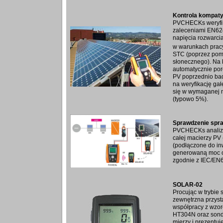
Kontrola kompatyb
PVCHECKs weryfik
zaleceniami EN62
napięcia rozwarci
w warunkach pracy
STC (poprzez pom
słonecznego). Na 
automatycznie por
PV poprzednio bad
na weryfikację gał
się w wymaganej 
(typowo 5%).
Sprawdzenie spr
PVCHECKs analizu
całej macierzy PV
(podłączone do in
generowaną moc o
zgodnie z IEC/EN
SOLAR-02
Procując w trybie
zewnętrzna przys
współpracy z wzo
HT304N oraz son
mierzy i prezentu