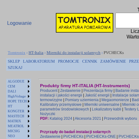
Logowanie
Lic
Warto
Tomtronix
:
HT-Italia
:
Mierniki do instalacji solarnych
:
PVCHECKs
SKLEP
LABORATORIUM
PROMOCJE
CENNIK
ZAMÓWIENIE
PRZE
SZUKAJ
ALGODUE
Produkty firmy HT-ITALIA (HT-Instruments)
CEM
Producent
|
Zestawienie
|
Prezentacja firmy
|
Badanie instal
DALI
instalacji i jakości energii
|
Jakość energii
|
Instalacje solar
HighVoltage
termowizyjne
|
Pomiary uziemienia
|
Megaomonierze
|
Bad
HOPE TECH
Kalibratory przemysłowe
|
Mierniki uniwersalne
|
Mierniki 
HT
parametrów środowiskowych
|
Lokalizatory kabli
|
Testery 
KONGTER
Nożyczki
MASTECH
PDF:
Katalog 2024
|
Akcesoria 2021
|
Przewodnik wyboru
MATRIX
MEATROL
MICSIG
Przyrządy do badań instalacji solarnych
NEO
Zestawienie
|
PVCHECKs
|
PVCHECKs-ONE
|
PVCHECKs