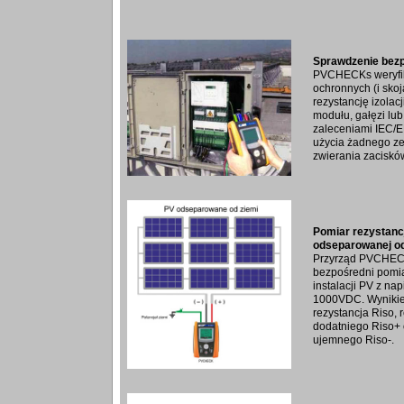
Sprawdzenie bezp
PVCHECKs weryfik
ochronnych (i skoj
rezystancję izola
modułu, gałęzi lub
zaleceniami IEC/
użycia żadnego z
zwierania zaciskó
Pomiar rezystancji
odseparowanej od
Przyrząd PVCHEC
bezpośredni pomiar
instalacji PV z n
1000VDC. Wynikiem
rezystancja Riso, 
dodatniego Riso+ 
ujemnego Riso-.