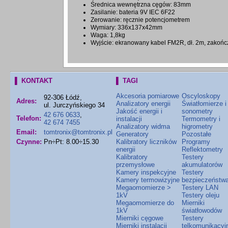
Średnica wewnętrzna cęgów: 83mm
Zasilanie: bateria 9V IEC 6F22
Zerowanie: ręcznie potencjometrem
Wymiary: 336x137x42mm
Waga: 1,8kg
Wyjście: ekranowany kabel FM2R, dł. 2m, zakońc
▌ KONTAKT
▌ TAGI
Akcesoria pomiarowe
Oscyloskopy
92-306 Łódź,
Adres:
Analizatory energii
Światłomierze i
ul. Jurczyńskiego 34
Jakość energii i
sonometry
42 676 0633
,
Telefon:
instalacji
Termometry i
42 674 7455
Analizatory widma
higrometry
Email:
tomtronix@tomtronix.pl
Generatory
Pozostałe
Czynne:
Pn÷Pt: 8.00÷15.30
Kalibratory liczników
Programy
energii
Reflektometry
Kalibratory
Testery
przemysłowe
akumulatorów
Kamery inspekcyjne
Testery
Kamery termowizyjne
bezpieczeństw
Megaomomierze >
Testery LAN
1kV
Testery oleju
Megaomomierze do
Mierniki
1kV
światłowodów
Mierniki cęgowe
Testery
Mierniki instalacji
telkomunikacyj