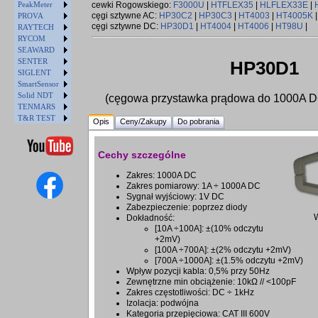
PeakMeter
cewki Rogowskiego:
F3000U
|
HTFLEX35
|
HLFLEX33E
|
cęgi sztywne AC:
HP30C2
|
HP30C3
|
HT4003
|
HT4005K
PROVA
cęgi sztywne DC:
HP30D1
|
HT4004
|
HT4006
|
HT98U
|
RAYTECH
RYCOM
SEAWARD
SENTER
HP30D1
SIGLENT
SmartSensor
Solid NDT
(cęgowa przystawka prądowa do 1000A DC
TENMARS
T&R TEST
Opis
Ceny/Zakupy
Do pobrania
Cechy szczególne
Zakres: 1000A DC
Zakres pomiarowy: 1A ÷ 1000A DC
Sygnał wyjściowy: 1V DC
Zabezpieczenie: poprzez diody
Dokładność:
[10A ÷100A]: ±(10% odczytu
+2mV)
[100A ÷700A]: ±(2% odczytu +2mV)
[700A ÷1000A]: ±(1.5% odczytu +2mV)
Wpływ pozycji kabla: 0,5% przy 50Hz
Zewnętrzne min obciążenie: 10kΩ // <100pF
Zakres częstotliwości: DC ÷ 1kHz
Izolacja: podwójna
Kategoria przepięciowa: CAT III 600V