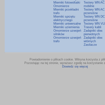
Mierniki fotowoltaiki
Testery WN AC
Omomierze
mobilne
Mierniki przekładni
Testery WN AC
trafo
przenośne
Mierniki sprzętu
Testery WN DC
elektrycznego
przenośne
Mierniki uniwersalne
Testery WN VL
Mierniki uziemienia
Trasery kabli
Omomierze uzwojeń
Zadajniki obw.
silników
pierwotnych
Omomierze uzwojeń
Zadajniki obw.
trafo
wtórnych
Zasilacze
Powiadomienie o plikach cookie. Witryna korzysta z pl
Pozostając na tej stronie, wyrażasz zgodę na korzystanie z
Dowiedz się więcej