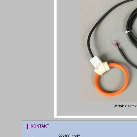
Widok z zamkn
▌ KONTAKT
92-306 Łódź,