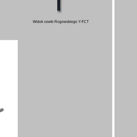
Widok cewki Rogowskiego Y-FCT