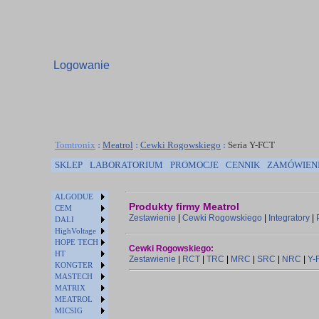
Logowanie
Tomtronix
:
Meatrol
:
Cewki Rogowskiego
:
Seria Y-FCT
SKLEP
LABORATORIUM
PROMOCJE
CENNIK
ZAMÓWIEN
ALGODUE
Produkty firmy Meatrol
CEM
Zestawienie
|
Cewki Rogowskiego
|
Integratory
|
DALI
HighVoltage
HOPE TECH
Cewki Rogowskiego:
HT
Zestawienie
|
RCT
|
TRC
|
MRC
|
SRC
|
NRC
|
Y-
KONGTER
MASTECH
MATRIX
MEATROL
MICSIG