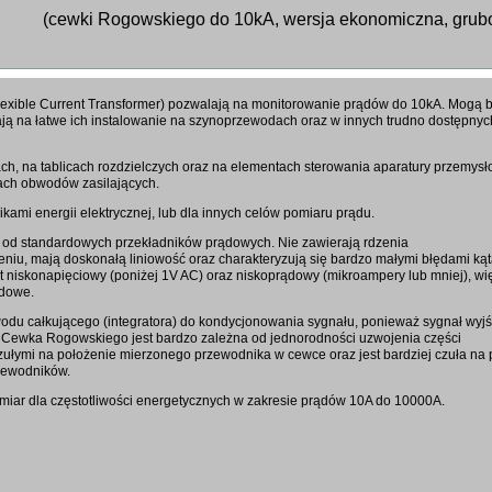
(cewki Rogowskiego do 10kA, wersja ekonomiczna, gru
exible Current Transformer) pozwalają na monitorowanie prądów do 10kA. Mogą 
ają na łatwe ich instalowanie na szynoprzewodach oraz w innych trudno dostępnyc
ch, na tablicach rozdzielczych oraz na elementach sterowania aparatury przemysł
ach obwodów zasilających.
ami energii elektrycznej, lub dla innych celów pomiaru prądu.
h od standardowych przekładników prądowych. Nie zawierają rdzenia
niu, mają doskonałą liniowość oraz charakteryzują się bardzo małymi błędami ką
t niskonapięciowy (poniżej 1V AC) oraz niskoprądowy (mikroampery lub mniej), wi
ądowe.
u całkującego (integratora) do kondycjonowania sygnału, ponieważ sygnał wyj
). Cewka Rogowskiego jest bardzo zależna od jednorodności uzwojenia części
czułymi na położenie mierzonego przewodnika w cewce oraz jest bardziej czuła na 
zewodników.
miar dla częstotliwości energetycznych w zakresie prądów 10A do 10000A.