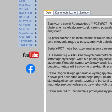
NEO
PeakMeter
PROVA
Opis
Dane techniczne
Zakupy
RAYTECH
RYCOM
SEAWARD
Elastyczne cewki Rogowskiego Y-FCT (FCT - Fl
SENTER
otwierane i są elastyczne dzięki czemu pozwal
SIGLENT
miejscach.
SmartSensor
Solid NDT
Są przeznaczone do instalowania w rozdzielnia
TENMARS
celu mierzenia prądu w poszczególnych gałęzi
T&R TEST
Seria Y-FCT może być używana łącznie z miernik
FCT różnią się w kilku kluczowych parametrac
ferromagnetycznego, więc nie podlegają nasyce
fazowego. Ponadto, sygnał wyjściowy cewki jes
bezpieczniejsze niż tradycyjne przekładniki pr
Cewki Rogowskiego generalnie wymagają obwod
z cewki jest pochodną aktualnego prądu (di/dt
stanowiącej sensor cewki, czyniąc je bardziej 
magnetyczne pochodzące od zewnętrznych pr
Cewki serii Y-FCT zapewniają profesjonalny po