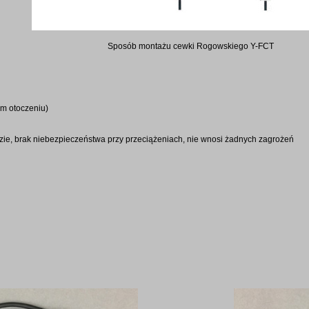
Sposób montażu cewki Rogowskiego Y-FCT
ym otoczeniu)
zie, brak niebezpieczeństwa przy przeciążeniach, nie wnosi żadnych zagrożeń