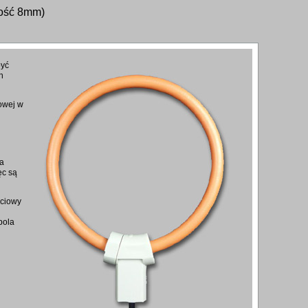
bość 8mm)
być
h
owej w
ta
ęc są
ściowy
pola