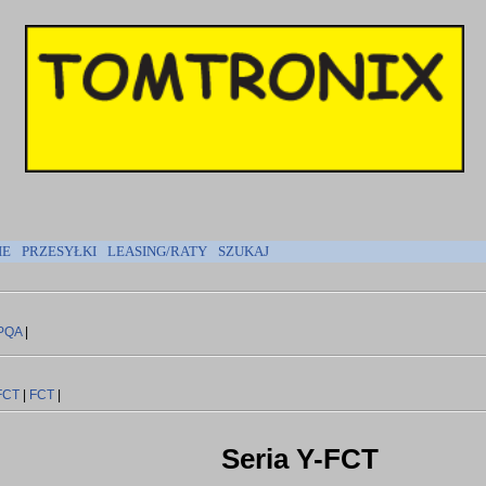
IE
PRZESYŁKI
LEASING/RATY
SZUKAJ
PQA
|
FCT
|
FCT
|
Seria Y-FCT