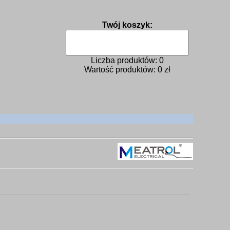
Twój koszyk:
Liczba produktów:
0
Wartość produktów:
0
zł