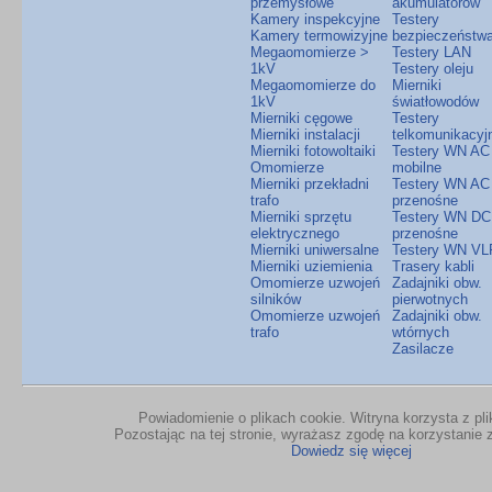
przemysłowe
akumulatorów
Kamery inspekcyjne
Testery
Kamery termowizyjne
bezpieczeństw
Megaomomierze >
Testery LAN
1kV
Testery oleju
Megaomomierze do
Mierniki
1kV
światłowodów
Mierniki cęgowe
Testery
Mierniki instalacji
telkomunikacyj
Mierniki fotowoltaiki
Testery WN AC
Omomierze
mobilne
Mierniki przekładni
Testery WN AC
trafo
przenośne
Mierniki sprzętu
Testery WN DC
elektrycznego
przenośne
Mierniki uniwersalne
Testery WN VL
Mierniki uziemienia
Trasery kabli
Omomierze uzwojeń
Zadajniki obw.
silników
pierwotnych
Omomierze uzwojeń
Zadajniki obw.
trafo
wtórnych
Zasilacze
Powiadomienie o plikach cookie. Witryna korzysta z pl
Pozostając na tej stronie, wyrażasz zgodę na korzystanie z
Dowiedz się więcej