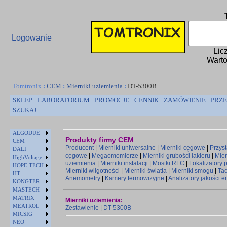
Logowanie
Lic
Warto
Tomtronix
:
CEM
:
Mierniki uziemienia
:
DT-5300B
SKLEP
LABORATORIUM
PROMOCJE
CENNIK
ZAMÓWIENIE
PRZE
SZUKAJ
ALGODUE
Produkty firmy CEM
CEM
Producent
|
Mierniki uniwersalne
|
Mierniki cęgowe
|
Przys
DALI
cęgowe
|
Megaomomierze
|
Mierniki grubości lakieru
|
Mier
HighVoltage
uziemienia
|
Mierniki instalacji
|
Mostki RLC
|
Lokalizatory
HOPE TECH
Mierniki wilgotności
|
Mierniki światła
|
Mierniki smogu
|
Ta
HT
Anemometry
|
Kamery termowizyjne
|
Analizatory jakości e
KONGTER
MASTECH
MATRIX
Mierniki uziemienia:
MEATROL
Zestawienie
|
DT-5300B
MICSIG
NEO