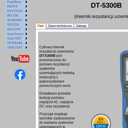
PeakMeter
DT-5300B
PROVA
RAYTECH
RYCOM
(miernik rezystancji uziem
SEAWARD
SENTER
Opis
Dane techniczne
Zakupy
SIGLENT
SmartSensor
Solid NDT
TENMARS
Cyfrowy miernik
T&R TEST
rezystancji uziemienia
DT-5300B
jest
przeznaczony do
pomiaru rezystancji
systemów
uziemiających metodą
tradycyjną z
wykorzystaniem
pomocniczych sond.
Dodatkowo posiada
funkcję pomiaru
napięcia AC, napięcia
DC oraz rezystancji.
Przyrząd znajduje
szerokie zastosowanie
do badania systemów
uziemiających w