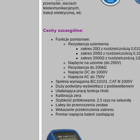
przemyśle, sieciach
telekomunikacyjnych,
trakcji elektrycznej, etc.
Cechy szczególne:
Funkcje pomiarowe:
Rezystancja uziemienia
zakres 20Ω z rozdzielczością 0,01
zakres 200Ω z rozdzielczością 0,1
zakres 2000Ω z rozdzielczością 1
Napięcie na uziomie (do 200V)
Rezystancja do 200kΩ
Napięcie DC do 1000V
Napięcie AC do 750V
Spełnia wymagania IEC10101, CAT III 1000V
Duży podwójny wyświetlacz z podświetleniem
Ułatwiająca pracę funkcja Hold
Kalibracja zera
Szybkość próbkowania: 2,5 razy na sekundę
Łatwy do przenoszenia zestaw
Wskazanie przekroczenia zakresu
Pomiar napięcia baterii zasilającej