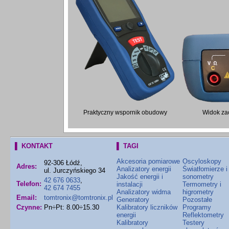
Praktyczny wspornik obudowy
Widok za
▌ KONTAKT
▌ TAGI
Akcesoria pomiarowe
Oscyloskopy
92-306 Łódź,
Adres:
Analizatory energii
Światłomierze i
ul. Jurczyńskiego 34
Jakość energii i
sonometry
42 676 0633
,
Telefon:
instalacji
Termometry i
42 674 7455
Analizatory widma
higrometry
Email:
tomtronix@tomtronix.pl
Generatory
Pozostałe
Czynne:
Pn÷Pt: 8.00÷15.30
Kalibratory liczników
Programy
energii
Reflektometry
Kalibratory
Testery