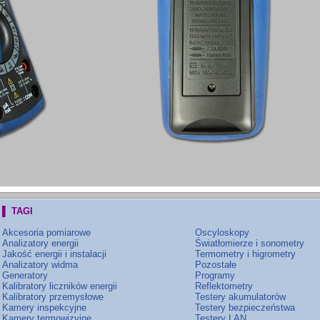
▌ TAGI
Akcesoria pomiarowe
Oscyloskopy
Analizatory energii
Światłomierze i sonometry
Jakość energii i instalacji
Termometry i higrometry
Analizatory widma
Pozostałe
Generatory
Programy
Kalibratory liczników energii
Reflektometry
Kalibratory przemysłowe
Testery akumulatorów
Kamery inspekcyjne
Testery bezpieczeństwa
Kamery termowizyjne
Testery LAN