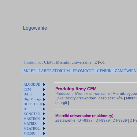
Logowanie
Tomtronix
:
CEM
:
Mierniki uniwersalne
:
DT-61
SKLEP
LABORATORIUM
PROMOCJE
CENNIK
ZAMÓWIEN
ALGODUE
Produkty firmy CEM
CEM
Producent
|
Mierniki uniwersalne
|
Mierniki cęgo
DALI
Lokalizatory przewodów i bezpieczników
|
Mierni
HighVoltage
energii
|
HOPE TECH
HT
KONGTER
Mierniki uniwersalne (multimetry):
MASTECH
Zestawienie
|
DT-9987
|
DT-9979
|
DT-9929
|
DT-
MATRIX
MEATROL
MICSIG