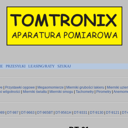
IE
PRZESYŁKI
LEASING/RATY
SZUKAJ
we
|
Przystawki cęgowe
|
Megaomomierze
|
Mierniki grubości lakieru
|
Mierniki uzie
ki wilgotności
|
Mierniki światła
|
Mierniki smogu
|
Tachometry
|
Pirometry
|
Anemome
989
|
DT-987
|
DT-9663
|
DT-965BT
|
DT-9561H
|
DT-9331
|
DT-9130
|
DT-9121
|
DT-