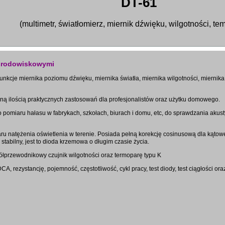
DT-61
(multimetr, światłomierz, miernik dźwięku, wilgotności, te
 środowiskowymi
funkcje miernika poziomu dźwięku, miernika światła, miernika wilgotności, miernik
omną ilością praktycznych zastosowań dla profesjonalistów oraz użytku domowego.
omiaru hałasu w fabrykach, szkołach, biurach i domu, etc, do sprawdzania akusty
ru natężenia oświetlenia w terenie. Posiada pełną korekcję cosinusową dla kątow
stabilny, jest to dioda krzemowa o długim czasie życia.
półprzewodnikowy czujnik wilgotności oraz termoparę typu K
, rezystancję, pojemność, częstotliwość, cykl pracy, test diody, test ciągłości o