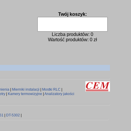
Twój koszyk:
Liczba produktów:
0
Wartość produktów:
0
zł
mienia
|
Mierniki instalacji
|
Mostki RLC
|
try
|
Kamery termowizyjne
|
Analizatory jakości
61
|
DT-5302
|