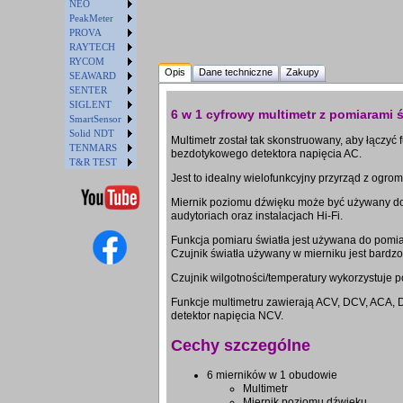
NEO
PeakMeter
PROVA
RAYTECH
RYCOM
Opis
Dane techniczne
Zakupy
SEAWARD
SENTER
SIGLENT
6 w 1 cyfrowy multimetr z pomiarami
SmartSensor
Solid NDT
Multimetr został tak skonstruowany, aby łączyć 
TENMARS
bezdotykowego detektora napięcia AC.
T&R TEST
Jest to idealny wielofunkcyjny przyrząd z ogr
Miernik poziomu dźwięku może być używany do p
audytoriach oraz instalacjach Hi-Fi.
Funkcja pomiaru światła jest używana do pomia
Czujnik światła używany w mierniku jest bardzo 
Czujnik wilgotności/temperatury wykorzystuje 
Funkcje multimetru zawierają ACV, DCV, ACA, DCA
detektor napięcia NCV.
Cechy szczególne
6 mierników w 1 obudowie
Multimetr
Miernik poziomu dźwięku