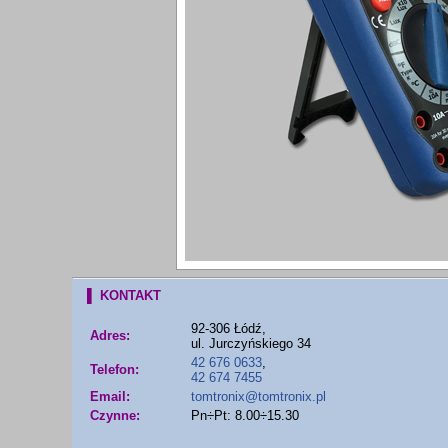
▌ KONTAKT
92-306 Łódź,
Adres:
ul. Jurczyńskiego 34
42 676 0633
,
Telefon:
42 674 7455
Email:
tomtronix@tomtronix.pl
Czynne:
Pn÷Pt: 8.00÷15.30