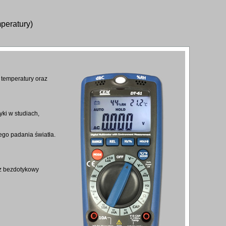
mperatury)
a temperatury oraz
ki w studiach,
ego padania światła.
raz bezdotykowy