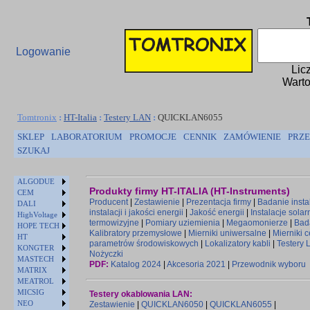
Logowanie
Lic
Warto
Tomtronix
:
HT-Italia
:
Testery LAN
:
QUICKLAN6055
SKLEP
LABORATORIUM
PROMOCJE
CENNIK
ZAMÓWIENIE
PRZE
SZUKAJ
ALGODUE
Produkty firmy HT-ITALIA (HT-Instruments)
CEM
Producent
|
Zestawienie
|
Prezentacja firmy
|
Badanie instal
DALI
instalacji i jakości energii
|
Jakość energii
|
Instalacje solar
HighVoltage
termowizyjne
|
Pomiary uziemienia
|
Megaomonierze
|
Bad
HOPE TECH
Kalibratory przemysłowe
|
Mierniki uniwersalne
|
Mierniki 
HT
parametrów środowiskowych
|
Lokalizatory kabli
|
Testery 
KONGTER
Nożyczki
MASTECH
PDF:
Katalog 2024
|
Akcesoria 2021
|
Przewodnik wyboru
MATRIX
MEATROL
MICSIG
Testery okablowania LAN:
NEO
Zestawienie
|
QUICKLAN6050
|
QUICKLAN6055
|