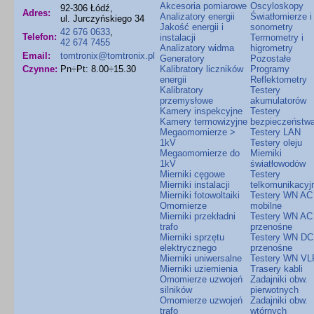
Akcesoria pomiarowe
Oscyloskopy
92-306 Łódź,
Adres:
Analizatory energii
Światłomierze i
ul. Jurczyńskiego 34
Jakość energii i
sonometry
42 676 0633
,
Telefon:
instalacji
Termometry i
42 674 7455
Analizatory widma
higrometry
Email:
tomtronix@tomtronix.pl
Generatory
Pozostałe
Czynne:
Pn÷Pt: 8.00÷15.30
Kalibratory liczników
Programy
energii
Reflektometry
Kalibratory
Testery
przemysłowe
akumulatorów
Kamery inspekcyjne
Testery
Kamery termowizyjne
bezpieczeństw
Megaomomierze >
Testery LAN
1kV
Testery oleju
Megaomomierze do
Mierniki
1kV
światłowodów
Mierniki cęgowe
Testery
Mierniki instalacji
telkomunikacyj
Mierniki fotowoltaiki
Testery WN AC
Omomierze
mobilne
Mierniki przekładni
Testery WN AC
trafo
przenośne
Mierniki sprzętu
Testery WN DC
elektrycznego
przenośne
Mierniki uniwersalne
Testery WN VL
Mierniki uziemienia
Trasery kabli
Omomierze uzwojeń
Zadajniki obw.
silników
pierwotnych
Omomierze uzwojeń
Zadajniki obw.
trafo
wtórnych