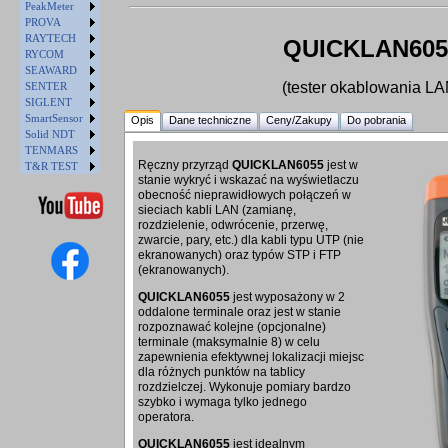
PeakMeter
PROVA
RAYTECH
QUICKLAN605
RYCOM
SEAWARD
(tester okablowania LA
SENTER
SIGLENT
SmartSensor
Opis
Dane techniczne
Ceny/Zakupy
Do pobrania
Solid NDT
TENMARS
Ręczny przyrząd
QUICKLAN6055
jest w
T&R TEST
stanie wykryć i wskazać na wyświetlaczu
obecność nieprawidłowych połączeń w
sieciach kabli LAN (zamianę,
rozdzielenie, odwrócenie, przerwę,
zwarcie, pary, etc.) dla kabli typu UTP (nie
ekranowanych) oraz typów STP i FTP
(ekranowanych).
QUICKLAN6055
jest wyposażony w 2
oddalone terminale oraz jest w stanie
rozpoznawać kolejne (opcjonalne)
terminale (maksymalnie 8) w celu
zapewnienia efektywnej lokalizacji miejsc
dla różnych punktów na tablicy
rozdzielczej. Wykonuje pomiary bardzo
szybko i wymaga tylko jednego
operatora.
QUICKLAN6055
jest idealnym