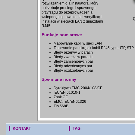
rozwiązaniem dla instalatora, który
potrzebuje prostego i sprawnego
przyrządu do przeprowadzenia
wstępnego sprawdzenia i weryfikacji
instalacji w sieciach LAN z gniazdami
RJ45.
Funkcje pomiarowe
Mapowanie kabli w sieci LAN
Testowanie par skrętek kabli RJ45 typu UTP, STP 
Błędy przerwy w parach
Błędy zwarcia w parach
Błędy zamienionych par
Błędy odwróconych par
Błędy rozdzielonych par
Spełniane normy
Dyrektywa EMC 2004/108/CE
IEC/EN 61010-1
Znak CE
EMC: IEC/EN61326
TIA 568B
▌ KONTAKT
▌ TAGI