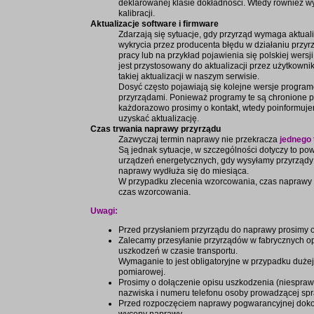
deklarowanej klasie dokładności. Wtedy również 
kalibracji.
Aktualizacje software i firmware
Zdarzają się sytuacje, gdy przyrząd wymaga aktual
wykrycia przez producenta błędu w działaniu przy
pracy lub na przykład pojawienia się polskiej wersji
jest przystosowany do aktualizacji przez użytkown
takiej aktualizacji w naszym serwisie.
Dosyć często pojawiają się kolejne wersje progra
przyrządami. Ponieważ programy te są chronione p
każdorazowo prosimy o kontakt, wtedy poinformuj
uzyskać aktualizację.
Czas trwania naprawy przyrządu
Zazwyczaj termin naprawy nie przekracza
jednego 
Są jednak sytuacje, w szczególności dotyczy to p
urządzeń energetycznych, gdy wysyłamy przyrządy
naprawy wydłuża się do miesiąca.
W przypadku zlecenia wzorcowania, czas naprawy 
czas wzorcowania.
Uwagi:
Przed przysłaniem przyrządu do naprawy prosimy o 
Zalecamy przesyłanie przyrządów w fabrycznych o
uszkodzeń w czasie transportu.
Wymaganie to jest obligatoryjne w przypadku dużej 
pomiarowej.
Prosimy o dołączenie opisu uszkodzenia (niespra
nazwiska i numeru telefonu osoby prowadzącej sp
Przed rozpoczęciem naprawy pogwarancyjnej doko