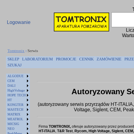
Logowanie
Lic
Warto
Tomtronix
:
Serwis
SKLEP
LABORATORIUM
PROMOCJE
CENNIK
ZAMÓWIENIE
PRZE
SZUKAJ
ALGODUE
CEM
DALI
Autoryzowany S
HighVoltage
HOPE TECH
HT
(autoryzowany serwis przyrządów HT-ITALIA
KONGTER
Voltage, Siglent, CEM, Peak
MASTECH
MATRIX
MEATROL
MICSIG
Firma
TOMTRONIX,
oferuje autoryzowany przez producentó
NEO
HT-ITALIA
,
T&R Test
,
Rycom, High Voltage, Siglent, CEM
PeakMeter