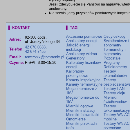
wyceny naprawy.
Jeżeli zdecydujecie się Państwo na naprawę, wtedy
anulowany.
Nie serwisujemy przyrządów pomiarowych innych mar
▌ KONTAKT
▌ TAGI
Akcesoria pomiarowe
Oscyloskopy
92-306 Łódź,
Adres:
Analizatory energii
Światłomierze i
ul. Jurczyńskiego 34
Jakość energii i
sonometry
42 676 0633
,
Telefon:
instalacji
Termometry i
42 674 7455
Analizatory widma
higrometry
Email:
tomtronix@tomtronix.pl
Generatory
Pozostałe
Czynne:
Pn÷Pt: 8.00÷15.30
Kalibratory liczników
Programy
energii
Reflektometry
Kalibratory
Testery
przemysłowe
akumulatorów
Kamery inspekcyjne
Testery
Kamery termowizyjne
bezpieczeństw
Megaomomierze >
Testery LAN
1kV
Testery oleju
Megaomomierze do
Mierniki
1kV
światłowodów
Mierniki cęgowe
Testery
Mierniki instalacji
telkomunikacyj
Mierniki fotowoltaiki
Testery WN AC
Omomierze
mobilne
Mierniki przekładni
Testery WN AC
trafo
przenośne