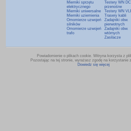
Mierniki sprzętu
Testery WN DC
elektrycznego
przenośne
Mierniki uniwersalne
Testery WN VL
Mierniki uziemienia
Trasery kabli
Omomierze uzwojeń
Zadajniki obw.
silników
pierwotnych
Omomierze uzwojeń
Zadajniki obw.
trafo
wtórnych
Zasilacze
Powiadomienie o plikach cookie. Witryna korzysta z pl
Pozostając na tej stronie, wyrażasz zgodę na korzystanie z
Dowiedz się więcej