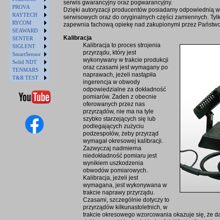
serwis gwarancyjny oraz pogwarancyjny.
PROVA
Dzięki autoryzacji producentów posiadamy odpowiednią wie
RAYTECH
serwisowych oraz do oryginalnych części zamiennych. Tyl
RYCOM
zapewnia fachową opiekę nad zakupionymi przez Państwo
SEAWARD
Kalibracja
SENTER
Kalibracja to proces strojenia
SIGLENT
przyrządu, który jest
SmartSensor
wykonywany w trakcie produkcji
Solid NDT
oraz czasami jest wymagany po
TENMARS
naprawach, jeżeli nastąpiła
T&R TEST
ingerencja w obwody
odpowiedzialne za dokładność
pomiarów. Żaden z obecnie
oferowanych przez nas
przyrządów, nie ma na tyle
szybko starzejących się lub
podlegających zużyciu
podzespołów, żeby przyrząd
wymagał okresowej kalibracji.
Zazwyczaj nadmierna
niedokładność pomiaru jest
wynikiem uszkodzenia
obwodów pomiarowych.
Kalibracja, jeżeli jest
wymagana, jest wykonywana w
trakcie naprawy przyrządu.
Czasami, szczególnie dotyczy to
przyrządów kilkunastoletnich, w
trakcie okresowego wzorcowania okazuje się, że da